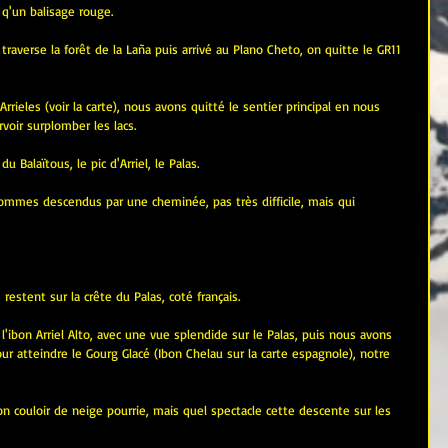
 q'un balisage rouge.
l traverse la forêt de la Laña puis arrivé au Plano Cheto, on quitte le GR11 
rrieles (voir la carte), nous avons quitté le sentier principal en nous 
rvoir surplomber les lacs.
 Balaïtous, le pic d'Arriel, le Palas.
 sommes descendus par une cheminée, pas très difficile, mais qui 
restent sur la crête du Palas, coté français.
l'ibon Arriel Alto, avec une vue splendide sur le Palas, puis nous avons 
r atteindre le Gourg Glacé (Ibon Chelau sur la carte espagnole), notre 
ouloir de neige pourrie, mais quel spectacle cette descente sur les 