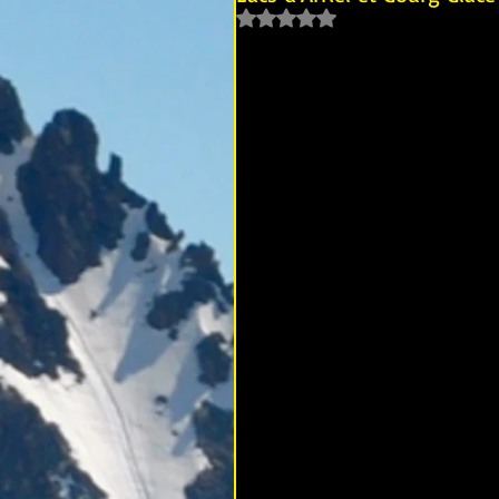
Noté NaN étoiles sur 5.