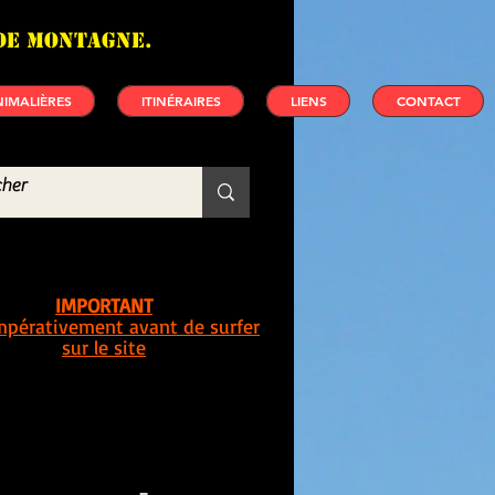
de montagne.
IMALIÈRES
ITINÉRAIRES
LIENS
CONTACT
IMPORTANT
impérativement avant de surfer
sur le site