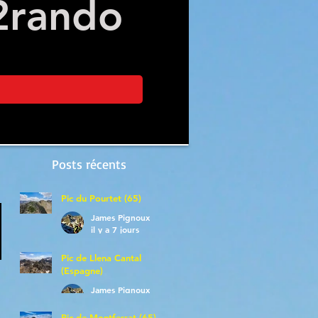
2
rando
Posts récents
Pic du Pourtet (65)
James Pignoux
il y a 7 jours
Pic de Llena Cantal
(Espagne)
James Pignoux
30 juil.
Pic de Montferrat (65)