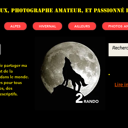
UX, photographe amateur, et passionné 
ALPES
HIVERNAL
AILLEURS
PHOTOS AN
de partager ma
t de la
 dans le monde.
s pour tous
Lire 
es, des
scriptifs.