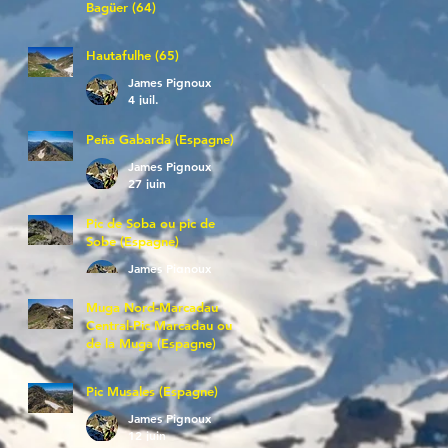
Bagüer (64)
James Pignoux
5 juil.
Hautafulhe (65)
James Pignoux
4 juil.
Peña Gabarda (Espagne)
James Pignoux
27 juin
Pic de Soba ou pic de
Sobe (Espagne)
James Pignoux
25 juin
Muga Nord-Marcadau
Central-Pic Marcadau ou
de la Muga (Espagne)
James Pignoux
21 juin
Pic Musales (Espagne)
James Pignoux
12 juin