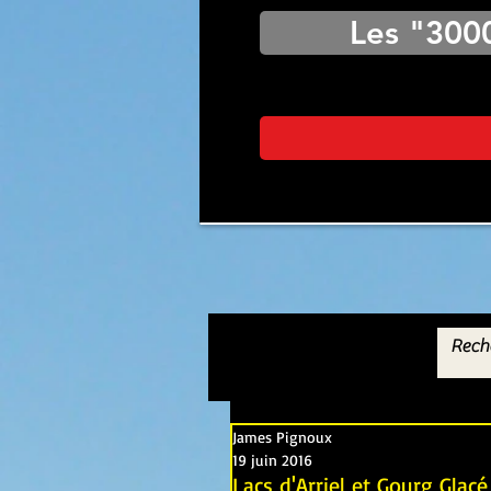
Les "300
James Pignoux
19 juin 2016
Lacs d'Arriel et Gourg Glac