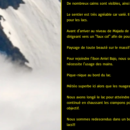
De nombreux cairns sont visibles, ainsi
Le sentier est très agréable car varié. I
pour les lacs.
Avant d'arriver au niveau de Majada de A
dirigeant vers un "faux col" afin de pou
Paysage de toute beauté sur le massif du
Pour rejoindre l'ibon Arriel Bajo, nous
nécessite l'usage des mains.
Pique-nique au bord du lac.
Météo superbe ici alors que les nuages 
Nous avons longé le lac pour atteindre 
continué en chaussant les crampons pou
objectif.
Nous sommes redescendus dans un bon c
lacs!!!