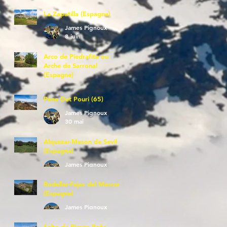
La Zapatilla (Espagne)
James Pignoux
8 juin
Arco de Piedrafita ou
Arche de Sarronal
(Espagne)
James Pignoux
7 juin
Pène Det Pouri (65)
James Pignoux
30 mai
Alquezar-Meson de Sevil
(Espagne)
James Pignoux
25 mai
Rodellar-Fajas del Mascun
(Espagne)
James Pignoux
24 mai
Salto de Bierge-Peña