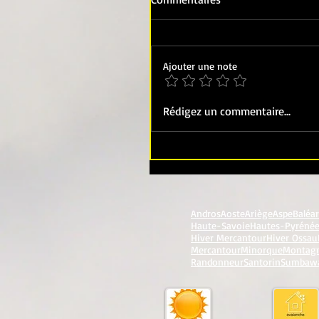
Ajouter une note
Rédigez un commentaire...
Andros
Aoste
Ariège
Aspe
Baléa
Haute-Savoie
Hautes-Pyréné
Hiver Mercantour
Hiver Ossau
Mercantour
Minorque
Montag
Randonneur
Santorin
Sumbaw