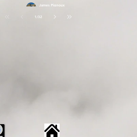
James Pignoux
26 avr.
1
/
32