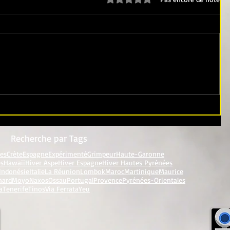
Recherche par Tags
res
Crète
Espagne
Expérimenté
Grimpeur
Haute-Garonne
es
Hawaii
Hiver Aspe
Hiver Espagne
Hiver Hautes Pyrénées
Indonésie
Italie
La Réunion
Lombok
Maroc
Martinique
Maurice
nard
Moyo
Naxos
Ossau
Portugal
Provence
Pyrénées-Orientales
a
Tenerife
Tinos
Via Ferrata
Yeu