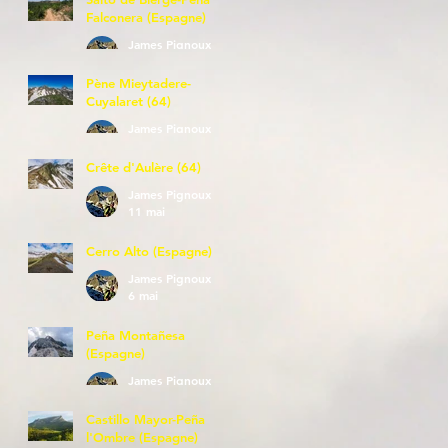
Falconera (Espagne)
James Pignoux
23 mai
Pène Mieytadere-
Cuyalaret (64)
James Pignoux
21 mai
Crête d'Aulère (64)
James Pignoux
11 mai
Cerro Alto (Espagne)
James Pignoux
6 mai
Peña Montañesa
(Espagne)
James Pignoux
27 avr.
Castillo Mayor-Peña
l'Ombre (Espagne)