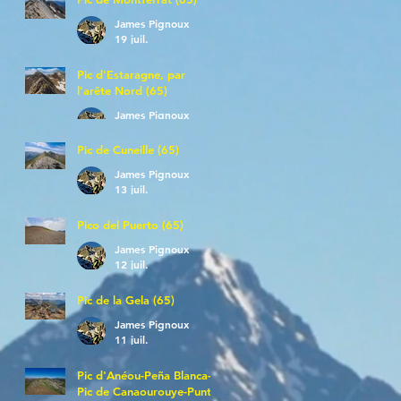
James Pignoux
19 juil.
Pic d'Estaragne, par
l'arête Nord (65)
James Pignoux
14 juil.
Pic de Cuneille (65)
James Pignoux
13 juil.
Pico del Puerto (65)
James Pignoux
12 juil.
Pic de la Gela (65)
James Pignoux
11 juil.
Pic d'Anéou-Peña Blanca-
Pic de Canaourouye-Punta