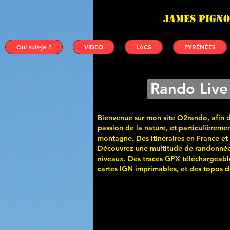
James PIGNO
Qui suis-je ?
VIDEO
LACS
PYRÉNÉES
Rando Live
Bienvenue sur mon site O2rando, afin 
passion de la nature, et particulièremen
montagne. Des itinéraires en France et
Découvrez une multitude de randonnée
niveaux. Des traces GPX téléchargeabl
cartes
IGN imprimables, et des topos de