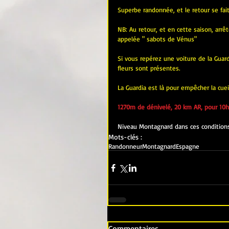
Superbe randonnée, et le retour se fait p
NB: Au retour, et en cette saison, arrê
appelée " sabots de Vénus"
Si vous repérez une voiture de la Guardi
fleurs sont présentes.
La Guardia est là pour empêcher la cuei
1270m de dénivelé, 20 km AR, pour 10h
Niveau Montagnard dans ces conditions
Mots-clés :
Randonneur
Montagnard
Espagne
Commentaires