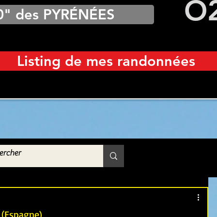
O
0" des PYRÉNÉES
Listing de mes randonnées
é (Espagne)