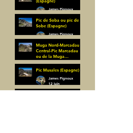
(Espagne)
James Pignoux
27 juin
Pic de Soba ou pic de
Sobe (Espagne)
James Pignoux
25 juin
Muga Nord-Marcadau
Central-Pic Marcadau
ou de la Muga
(Espagne)
James Pignoux
Pic Musales (Espagne)
21 juin
James Pignoux
12 juin
La Zapatilla (Espagne)
James Pignoux
8 juin
Arco de Piedrafita ou
Arche de Sarronal
(Espagne)