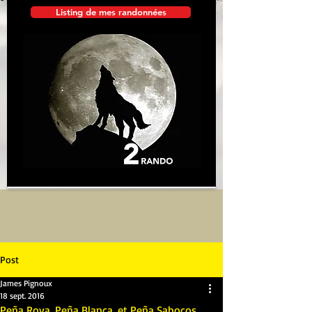
Listing de mes randonnées
Post
James Pignoux
18 sept. 2016
Peña Roya, Peña Blanca, et Peña Sabocos