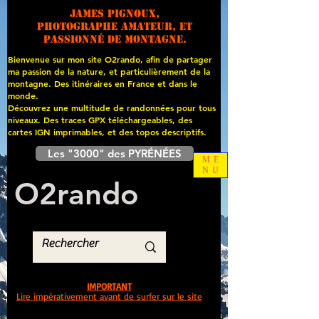
James PIGNOUX,
photographe amateur, et
passionné de montagne.
Bienvenue sur mon site O2rando, afin de partager
ma passion de la nature, et particulièrement de la
montagne. Des itinéraires en France et dans le
monde.
Découvrez une multitude de randonnées pour tous
niveaux. Des traces GPX téléchargeables, des
cartes
IGN imprimables, et des topos descriptifs.
Les "3000" des PYRÉNÉES
ME
NU
O
2
rando
IMPORTANT
Lire impérativement avant de surfer sur le site