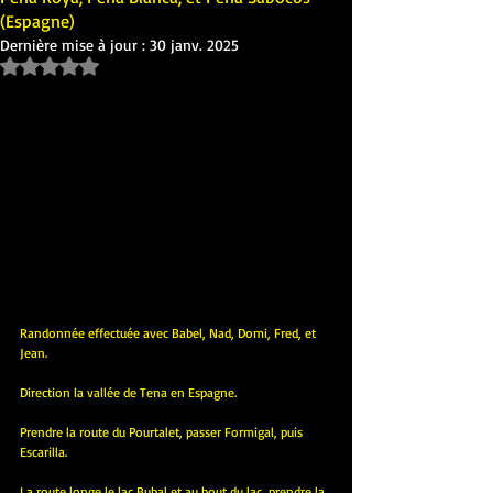
(Espagne)
Dernière mise à jour :
30 janv. 2025
Noté NaN étoiles sur 5.
Randonnée effectuée avec Babel, Nad, Domi, Fred, et 
Jean.
Direction la vallée de Tena en Espagne.
Prendre la route du Pourtalet, passer Formigal, puis 
Escarilla.
La route longe le lac Bubal et au bout du lac, prendre la 