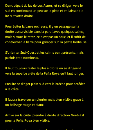
Donc départ du lac de Los Asnos, et se diriger  vers le 
sud en continuant un peu sur la piste et en laissant le 
lac sur votre droite.
Pour éviter la barre rocheuse, il y un passage sur la 
droite assez visible dans la paroi avec quelques cairns, 
mais si vous le ratez, ce n'est pas un souci et il suffit de 
contourner la barre pour grimper sur  la pente herbeuse.
S'orienter Sud-Ouest et les cairns sont présents, mais 
parfois trop nombreux.
Il faut toujours rester le plus à droite en se dirigeant 
vers la superbe crête de la Peña Roya qu'il faut longer.
Ensuite se diriger plein sud vers la brèche pour accéder 
à la crête.
Il faudra traverser un pierrier mais bien visible grace à 
un balisage rouge et blanc.
Arrivé sur la crête, prendre à droite direction Nord-Est 
pour la Peña Roya bien visible.