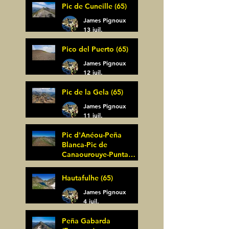
Pic de Cuneille (65)
James Pignoux
13 juil.
Pico del Puerto (65)
James Pignoux
12 juil.
Pic de la Gela (65)
James Pignoux
11 juil.
Pic d'Anéou-Peña
Blanca-Pic de
Canaourouye-Punta
Bagüer (64)
James Pignoux
Hautafulhe (65)
5 juil.
James Pignoux
4 juil.
Peña Gabarda