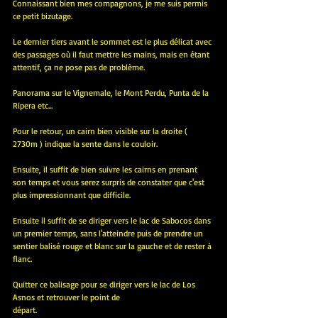
Connaissant bien mes compagnons, je me suis permis 
ce petit bizutage.
Le dernier tiers avant le sommet est le plus délicat avec 
des passages où il faut mettre les mains, mais en étant 
attentif, ça ne pose pas de problème.
Panorama sur le Vignemale, le Mont Perdu, Punta de la 
Ripera etc...
Pour le retour, un cairn bien visible sur la droite ( 
2730m ) indique la sente dans le couloir.
Ensuite, il suffit de bien suivre les cairns en prenant 
son temps et vous serez surpris de constater que c'est 
plus impressionnant que difficile.
Ensuite il suffit de se diriger vers le lac de Sabocos dans 
un premier temps, sans l'atteindre puis de prendre un 
sentier balisé rouge et blanc sur la gauche et de rester à 
flanc.
Quitter ce balisage pour se diriger vers le lac de Los 
Asnos et retrouver le point de 
départ.