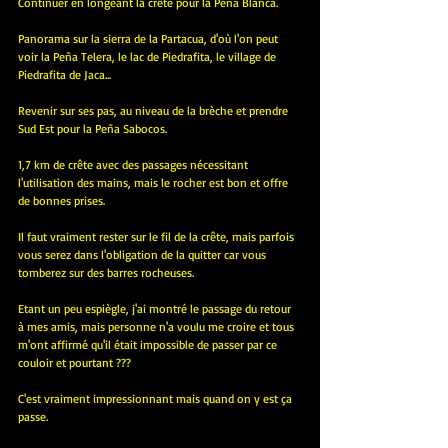
Continuer en longeant la crête pour la Peña Blanca.
Panorama sur la sierra de la Partacua, d'où l'on peut 
voir la Peña Telera, le lac de Piedrafita, le village de 
Piedrafita de Jaca...
Revenir sur ses pas, au niveau de la brèche et prendre 
Sud Est pour la Peña Sabocos.
1,7 km de crête avec des passages nécessitant 
l'utilisation des mains, mais le rocher est bon et offre 
de bonnes prises.
Il faut vraiment rester sur le fil de la crête, mais parfois 
vous serez dans l'obligation de la quitter car vous 
tomberez sur des barres rocheuses.
Etant un peu espiègle, j'ai montré le passage du retour 
à mes amis, mais personne n'a voulu me croire et tous 
m'ont affirmé qu'il était impossible de passer par ce 
couloir et pourtant ???
C'est vraiment impressionnant mais quand on y est ça 
passe.