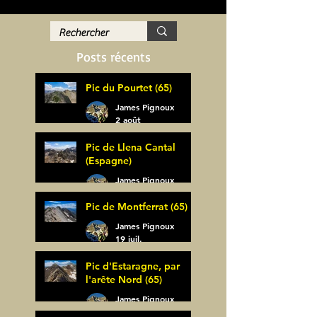
Posts récents
Pic du Pourtet (65)
James Pignoux
2 août
Pic de Llena Cantal
(Espagne)
James Pignoux
30 juil.
Pic de Montferrat (65)
James Pignoux
19 juil.
Pic d'Estaragne, par
l'arête Nord (65)
James Pignoux
14 juil.