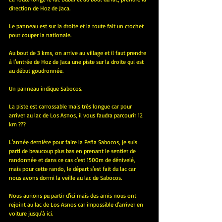
direction de Hoz de Jaca.
Le panneau est sur la droite et la route fait un crochet 
pour couper la nationale.
Au bout de 3 kms, on arrive au village et il faut prendre 
à l'entrée de Hoz de Jaca une piste sur la droite qui est 
au début goudronnée.
Un panneau indique Sabocos.
La piste est carrossable mais très longue car pour 
arriver au lac de Los Asnos, il vous faudra parcourir 12 
km ???
L'année dernière pour faire la Peña Sabocos, je suis 
parti de beaucoup plus bas en prenant le sentier de 
randonnée et dans ce cas c'est 1500m de dénivelé, 
mais pour cette rando, le départ s'est fait du lac car 
nous avons dormi la veille au lac de Sabocos.
Nous aurions pu partir d'ici mais des amis nous ont 
rejoint au lac de Los Asnos car impossible d'arriver en 
voiture jusqu'à ici.