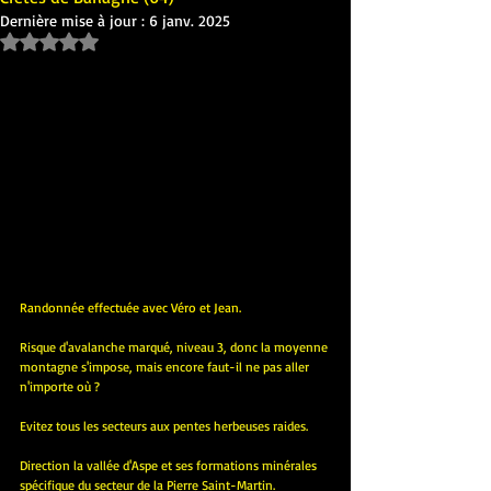
Dernière mise à jour :
6 janv. 2025
Noté NaN étoiles sur 5.
Randonnée effectuée avec Véro et Jean.
Risque d'avalanche marqué, niveau 3, donc la moyenne 
montagne s'impose, mais encore faut-il ne pas aller 
n'importe où ?
Evitez tous les secteurs aux pentes herbeuses raides.
Direction la vallée d'Aspe et ses formations minérales 
spécifique du secteur de la Pierre Saint-Martin.