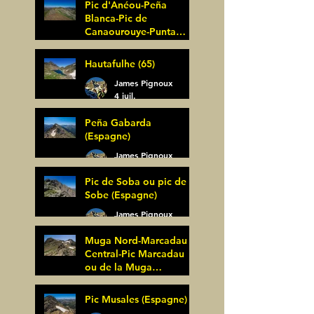
Pic d'Anéou-Peña
Blanca-Pic de
Canaourouye-Punta
Bagüer (64)
James Pignoux
Hautafulhe (65)
5 juil.
James Pignoux
4 juil.
Peña Gabarda
(Espagne)
James Pignoux
27 juin
Pic de Soba ou pic de
Sobe (Espagne)
James Pignoux
25 juin
Muga Nord-Marcadau
Central-Pic Marcadau
ou de la Muga
(Espagne)
James Pignoux
Pic Musales (Espagne)
21 juin