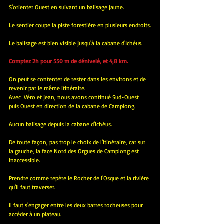
S'orienter Ouest en suivant un balisage jaune.
Le sentier coupe la piste forestière en plusieurs endroits.
Le balisage est bien visible jusqu'à la cabane d'Ichéus.
Comptez 2h pour 550 m de dénivelé, et 4,8 km.
On peut se contenter de rester dans les environs et de 
revenir par le même itinéraire.
Avec  Véro et jean, nous avons continué Sud-Ouest 
puis Ouest en direction de la cabane de Camplong.
Aucun balisage depuis la cabane d'Ichéus.
De toute façon, pas trop le choix de l'itinéraire, car sur 
la gauche, la face Nord des Orgues de Camplong est 
inaccessible.
Prendre comme repère le Rocher de l'Osque et la rivière 
qu'il faut traverser.
Il faut s'engager entre les deux barres rocheuses pour 
accéder à un plateau.