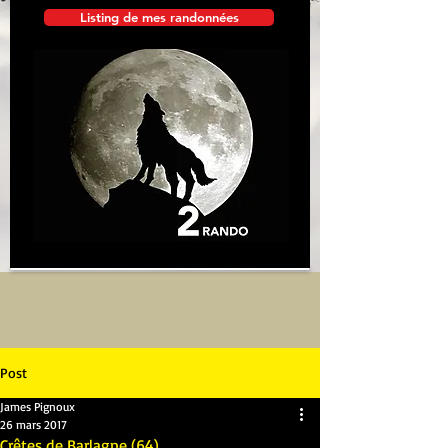
Listing de mes randonnées
Post
James Pignoux
26 mars 2017
Crêtes de Barlagne (64)