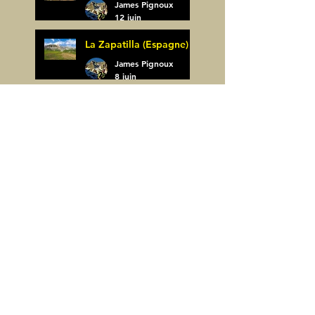
James Pignoux
12 juin
La Zapatilla (Espagne)
James Pignoux
8 juin
Arco de Piedrafita ou
Arche de Sarronal
(Espagne)
James Pignoux
Pène Det Pouri (65)
7 juin
James Pignoux
30 mai
Alquezar-Meson de
Sevil (Espagne)
James Pignoux
25 mai
Rodellar-Fajas del
Mascun (Espagne)
James Pignoux