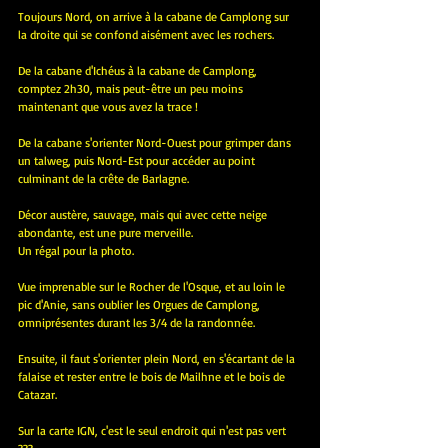
Toujours Nord, on arrive à la cabane de Camplong sur 
la droite qui se confond aisément avec les rochers.
De la cabane d'Ichéus à la cabane de Camplong, 
comptez 2h30, mais peut-être un peu moins 
maintenant que vous avez la trace !
De la cabane s'orienter Nord-Ouest pour grimper dans 
un talweg, puis Nord-Est pour accéder au point 
culminant de la crête de Barlagne.
Décor austère, sauvage, mais qui avec cette neige 
abondante, est une pure merveille.
Un régal pour la photo.
Vue imprenable sur le Rocher de l'Osque, et au loin le 
pic d'Anie, sans oublier les Orgues de Camplong, 
omniprésentes durant les 3/4 de la randonnée.
Ensuite, il faut s'orienter plein Nord, en s'écartant de la 
falaise et rester entre le bois de Mailhne et le bois de 
Catazar.
Sur la carte IGN, c'est le seul endroit qui n'est pas vert 