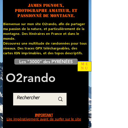
James PIGNOUX,
photographe amateur, et
passionné de montagne.
Bienvenue sur mon site O2rando, afin de partager
ma passion de la nature, et particulièrement de la
montagne. Des itinéraires en France et dans le
monde.
Découvrez une multitude de randonnées pour tous
niveaux. Des traces GPX téléchargeables, des
cartes
IGN imprimables, et des topos descriptifs.
Les "3000" des PYRÉNÉES
ME
NU
O
2
rando
IMPORTANT
Lire impérativement avant de surfer sur le site