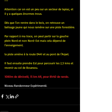
???
Attention car on est un peu sur un secteur de lapiaz, et 
il y a quelques énormes trous.
Dès que l'on rentre dans le bois, on retrouve un 
balisage jaune qui nous ramène sur une piste forestière.
Par rapport à ma trace, on peut partir sur la gauche 
plein Nord et non Nord-Est mais cela dépend de 
l'enneigement.
la piste amène à la route D441 et au pont de l'Arpet.
Il faut ensuite prendre Est pour parcourir les 2,5 kms et 
revenir au col de Bouesou.
1080m de dénivelé, 15 km AR, pour 8h40 de rando.
Niveau Randonneur Expérimenté.