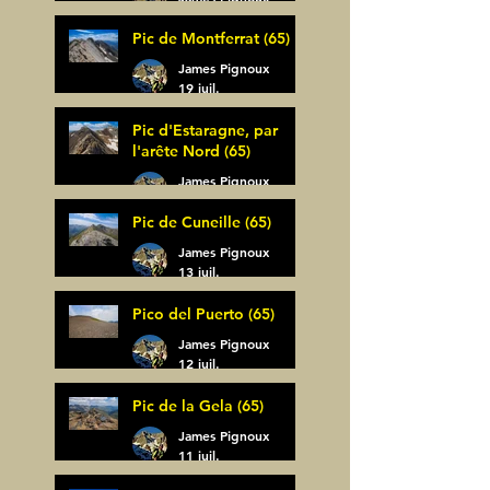
30 juil.
Pic de Montferrat (65)
James Pignoux
19 juil.
Pic d'Estaragne, par
l'arête Nord (65)
James Pignoux
14 juil.
Pic de Cuneille (65)
James Pignoux
13 juil.
Pico del Puerto (65)
James Pignoux
12 juil.
Pic de la Gela (65)
James Pignoux
11 juil.