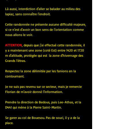
Là aussi, interdiction d'aller se balader au milieu des 
lapiaz, sans connaître l'endroit.
Cette randonnée ne présente aucune difficulté majeure, 
si ce n'est d'avoir un bon sens de l'orientation comme 
nous allons le voir.
ATTENTION
, depuis que j'ai effectué cette randonnée, il 
y a maintenant une zone (coté Est) entre 1420 et 1720 
m d'altitude, protégée qui est  la zone d'hivernage des 
Grands Tétras.
Respectez la zone délimitée par les fanions en la 
contournant.
Je ne suis pas revenu sur ce secteur, mais je remercie 
Florian de m'avoir donné l'information.
Prendre la direction de Bedous, puis Lee-Athas, et la 
D441 qui mène à la Pierre Saint-Martin.
Se garer au col de Bouesou. Pas de souci, il y a de la 
place.