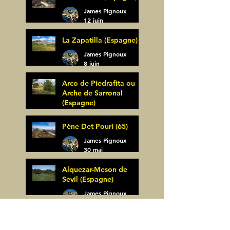
James Pignoux
12 juin
La Zapatilla (Espagne)
James Pignoux
8 juin
Arco de Piedrafita ou
Arche de Sarronal
(Espagne)
James Pignoux
Pène Det Pouri (65)
7 juin
James Pignoux
30 mai
Alquezar-Meson de
Sevil (Espagne)
James Pignoux
25 mai
Rodellar-Fajas del
Mascun (Espagne)