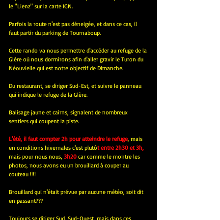
le "Lienz" sur la carte IGN.
Parfois la route n'est pas déneigée, et dans ce cas, il 
faut partir du parking de Tournaboup.
Cette rando va nous permettre d'accéder au refuge de la 
Glère où nous dormirons afin d'aller gravir le Turon du 
Néouvielle qui est notre objectif de Dimanche.
Du restaurant, se diriger Sud-Est, et suivre le panneau 
qui indique le refuge de la Glère. 
Balisage jaune et cairns, signalent de nombreux 
sentiers qui coupent la piste.
L'été, il faut compter 2h pour atteindre le refuge
, mais 
en conditions hivernales c'est plutô
t entre 2h30 et 3h,
mais pour nous nous, 
3h20 
car comme le montre les 
photos, nous avons eu un brouillard à couper au 
couteau !!!!
Brouillard qui n'était prévue par aucune météo, soit dit 
en passant???
Toujours se diriger Sud, Sud-Ouest, mais dans ces 