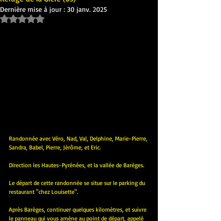
Dernière mise à jour :
30 janv. 2025
Noté NaN étoiles sur 5.
Randonnée avec Véro, Nad, Val, Delphine, Marie-Pierre, 
Sandra, Babel, Pierre, Jérôme, et Eric.
Direction les Hautes-Pyrénées, et la vallée de Barèges.
Le départ de cette randonnée se situe sur le parking du 
restaurant "chez Louisette".
Après Barèges, continuer quelques kilomètres, et suivre 
le panneau qui vous amène au point de départ, appelé 