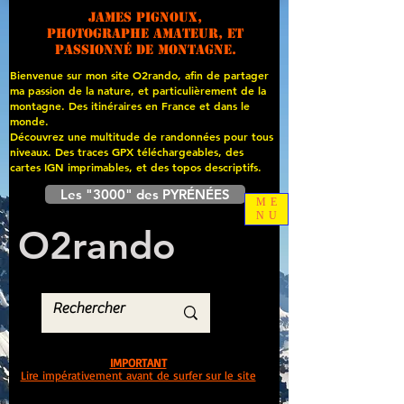
James PIGNOUX,
photographe amateur, et
passionné de montagne.
Bienvenue sur mon site O2rando, afin de partager
ma passion de la nature, et particulièrement de la
montagne. Des itinéraires en France et dans le
monde.
Découvrez une multitude de randonnées pour tous
niveaux. Des traces GPX téléchargeables, des
cartes
IGN imprimables, et des topos descriptifs.
Les "3000" des PYRÉNÉES
ME
NU
O
2
rando
IMPORTANT
Lire impérativement avant de surfer sur le site