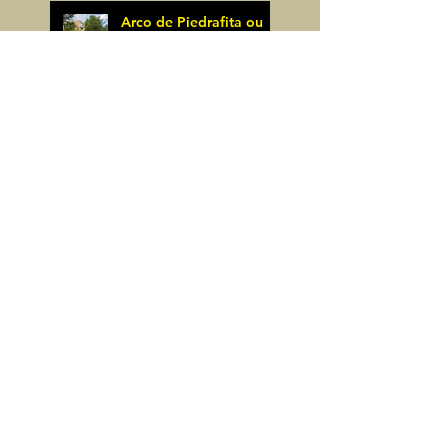
Arco de Piedrafita ou
Arche de Sarronal
(Espagne)
James Pignoux
Pène Det Pouri (65)
7 juin
James Pignoux
30 mai
Alquezar-Meson de
Sevil (Espagne)
James Pignoux
25 mai
Rodellar-Fajas del
Mascun (Espagne)
James Pignoux
24 mai
Salto de Bierge-Peña
Falconera (Espagne)
James Pignoux
23 mai
Pène Mieytadere-