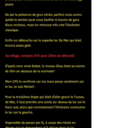
jaune.
De par la présence de gros névés, parfois nous avons 
quitté le sentier pour nous faufiler à travers de gros 
blocs rocheux, mais on retrouve très vite l'itinéraire 
classique.
Enfin on débouche sur le superbe lac De Mar qui était 
encore assez gelé.
Du refuge, comptez 1h15 pour 280m de dénivelé.
D'après mon amie Babel, le niveau d'eau était au moins 
de 10m en dessous de la normale?
Mon GPS le confirme car ma trace passe carrément sur 
le lac. Je suis Moïse!!
Pour la troisième étape qui était d'aller gravir le Tossau 
de Mar, il faut prendre une sente au-dessus du lac sur le 
flanc sud, alors que normalement l'itinéraire contourne 
le lac sur la gauche.
Impossible de passer par là, à cause des névés en 
dévers qui ne demandent qu'à glisser dans le lac.