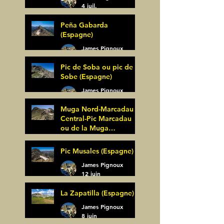
4 juil.
Peña Gabarda
(Espagne)
James Pignoux
27 juin
Pic de Soba ou pic de
Sobe (Espagne)
James Pignoux
25 juin
Muga Nord-Marcadau
Central-Pic Marcadau
ou de la Muga
(Espagne)
James Pignoux
Pic Musales (Espagne)
21 juin
James Pignoux
12 juin
La Zapatilla (Espagne)
James Pignoux
8 juin