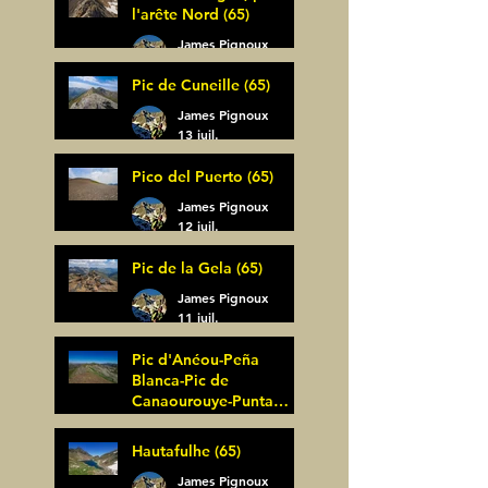
l'arête Nord (65)
James Pignoux
14 juil.
Pic de Cuneille (65)
James Pignoux
13 juil.
Pico del Puerto (65)
James Pignoux
12 juil.
Pic de la Gela (65)
James Pignoux
11 juil.
Pic d'Anéou-Peña
Blanca-Pic de
Canaourouye-Punta
Bagüer (64)
James Pignoux
Hautafulhe (65)
5 juil.
James Pignoux