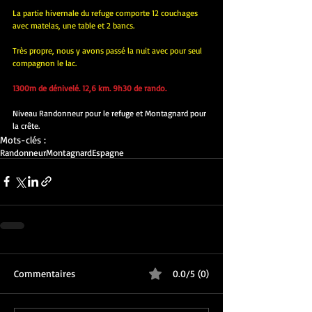
La partie hivernale du refuge comporte 12 couchages 
avec matelas, une table et 2 bancs.
Très propre, nous y avons passé la nuit avec pour seul 
compagnon le lac.
1300m de dénivelé. 12,6 km. 9h30 de rando.
Niveau Randonneur pour le refuge et Montagnard pour 
la crête.
Mots-clés :
Randonneur
Montagnard
Espagne
Commentaires
0.0/5 (0)