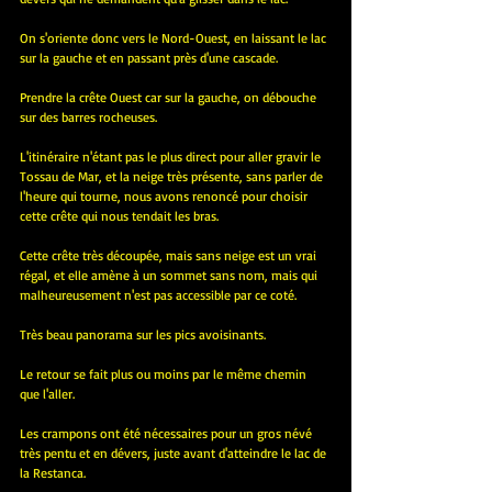
On s'oriente donc vers le Nord-Ouest, en laissant le lac 
sur la gauche et en passant près d'une cascade.
Prendre la crête Ouest car sur la gauche, on débouche 
sur des barres rocheuses.
L'itinéraire n'étant pas le plus direct pour aller gravir le 
Tossau de Mar, et la neige très présente, sans parler de 
l'heure qui tourne, nous avons renoncé pour choisir 
cette crête qui nous tendait les bras.
Cette crête très découpée, mais sans neige est un vrai 
régal, et elle amène à un sommet sans nom, mais qui 
malheureusement n'est pas accessible par ce coté.
Très beau panorama sur les pics avoisinants.
Le retour se fait plus ou moins par le même chemin 
que l'aller.
Les crampons ont été nécessaires pour un gros névé 
très pentu et en dévers, juste avant d'atteindre le lac de 
la Restanca.