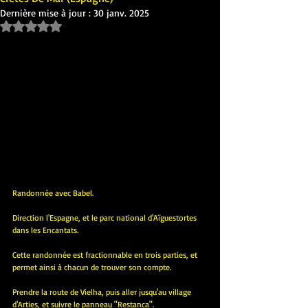
Dernière mise à jour :
30 janv. 2025
Noté NaN étoiles sur 5.
Randonnée avec Babel.
Direction l'Espagne, et le parc national d'Aïguestortes 
dans les Encantats.
Cette randonnée est fractionnable en trois parties, et 
permet ainsi à chacun de trouver son compte.
Prendre la route de Vielha, puis aller jusqu'au village 
d'Arties, et suivre le panneau "Restanca".