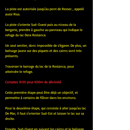
La piste est autorisée jusqu'au pont de Ressec , appelé 
aussi Rius.
La piste s'oriente Sud-Ouest puis au niveau de la 
bergerie, prendre à gauche au panneau qui indique le 
refuge du lac Dera Restanca.
Un seul sentier, donc impossible de s'égarer. De plus, un 
balisage jaune sur des piquets et des cairns sont très 
présents.
Traverser le barrage du lac de la Restanca, pour 
atteindre le refuge.
Comptez 1h50 pour 600m de dénivelé.
Cette première étape peut être déjà un objectif, et 
permettre à certains de flâner dans les environs.
Pour la deuxième étape, qui consiste à aller jusqu'au lac 
De Mar, il faut s'orienter Sud-Est et laisser le lac sur sa 
droite.
Ensuite, Sud-Ouest en suivant les cairns et le balisage 