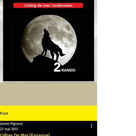
Listing de mes randonnées
Post
James Pignoux
27 mai 2017
Crêtes De Mar (Espagne)