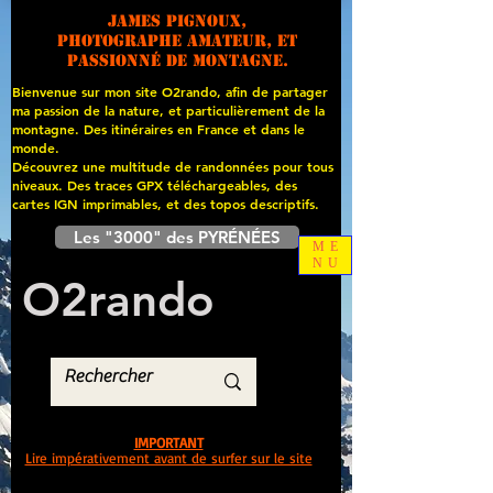
James PIGNOUX,
photographe amateur, et
passionné de montagne.
Bienvenue sur mon site O2rando, afin de partager
ma passion de la nature, et particulièrement de la
montagne. Des itinéraires en France et dans le
monde.
Découvrez une multitude de randonnées pour tous
niveaux. Des traces GPX téléchargeables, des
cartes
IGN imprimables, et des topos descriptifs.
Les "3000" des PYRÉNÉES
ME
NU
O
2
rando
IMPORTANT
Lire impérativement avant de surfer sur le site