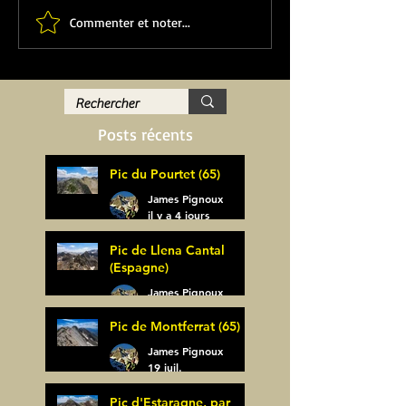
Commenter et noter...
Posts récents
Pic du Pourtet (65)
James Pignoux
il y a 4 jours
Pic de Llena Cantal
(Espagne)
James Pignoux
30 juil.
Pic de Montferrat (65)
James Pignoux
19 juil.
Pic d'Estaragne, par