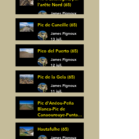
l'arête Nord (65)
James Pignoux
14 juil.
Pic de Cuneille (65)
James Pignoux
13 juil.
Pico del Puerto (65)
James Pignoux
12 juil.
Pic de la Gela (65)
James Pignoux
11 juil.
Pic d'Anéou-Peña
Blanca-Pic de
Canaourouye-Punta
Bagüer (64)
James Pignoux
Hautafulhe (65)
5 juil.
James Pignoux