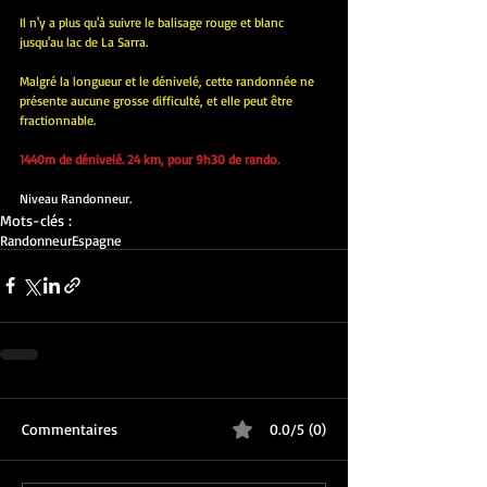
Il n'y a plus qu'à suivre le balisage rouge et blanc 
jusqu'au lac de La Sarra.
Malgré la longueur et le dénivelé, cette randonnée ne 
présente aucune grosse difficulté, et elle peut être 
fractionnable.
1440m de dénivelé. 24 km, pour 9h30 de rando.
Niveau Randonneur.
Mots-clés :
Randonneur
Espagne
Commentaires
0.0/5 (0)