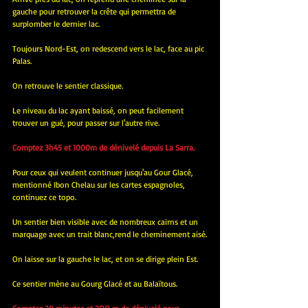
gauche pour retrouver la crête qui permettra de 
surplomber le dernier lac.
Toujours Nord-Est, on redescend vers le lac, face au pic 
Palas.
On retrouve le sentier classique.
Le niveau du lac ayant baissé, on peut facilement 
trouver un gué, pour passer sur l'autre rive.
Comptez 3h45 et 1000m de dénivelé depuis La Sarra.
Pour ceux qui veulent continuer jusqu'au Gour Glacé, 
mentionné Ibon Chelau sur les cartes espagnoles, 
continuez ce topo.
Un sentier bien visible avec de nombreux cairns et un 
marquage avec un trait blanc,rend le cheminement aisé.
On laisse sur la gauche le lac, et on se dirige plein Est.
Ce sentier mène au Gourg Glacé et au Balaïtous.