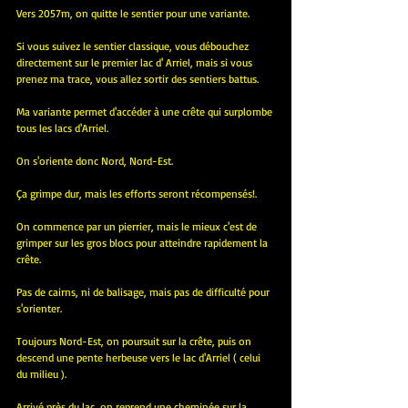
Vers 2057m, on quitte le sentier pour une variante.
Si vous suivez le sentier classique, vous débouchez 
directement sur le premier lac d' Arriel, mais si vous 
prenez ma trace, vous allez sortir des sentiers battus.
Ma variante permet d'accéder à une crête qui surplombe 
tous les lacs d'Arriel.
On s'oriente donc Nord, Nord-Est.
Ça grimpe dur, mais les efforts seront récompensés!.
On commence par un pierrier, mais le mieux c'est de 
grimper sur les gros blocs pour atteindre rapidement la 
crête.
Pas de cairns, ni de balisage, mais pas de difficulté pour 
s'orienter.
Toujours Nord-Est, on poursuit sur la crête, puis on 
descend une pente herbeuse vers le lac d'Arriel ( celui 
du milieu ).
Arrivé près du lac, on reprend une cheminée sur la 