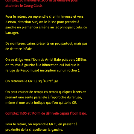
Comptez 30 minutes et 2OO m de dénivelé pour 
atteindre le Gourg Glacé.
Pour le retour, on reprend le chemin inverse et vers 
2394m, direction Sud, on le laisse pour prendre à 
gauche un pierrier qui amène au lac principal ( celui du 
barrage).
De nombreux cairns présents un peu partout, mais pas 
de de trace idéale.
On se dirige vers l'Ibon de Arriel Bajo puis vers 2156m, 
on tourne à gauche à la bifurcation qui indique le 
refuge de Respomuso( inscription sur un rocher ).
On retrouve le GR11 jusqu'au refuge.
On peut couper de temps en temps quelques lacets en 
prenant une sente parallèle à l'approche du refuge, 
même si une croix indique que l'on quitte le GR.
Comptez 1h05 et 140 m de dénivelé depuis l'Ibon Bajo.
Pour le retour, on reprend le GR 11, en passant à 
proximité de la chapelle sur la gauche.