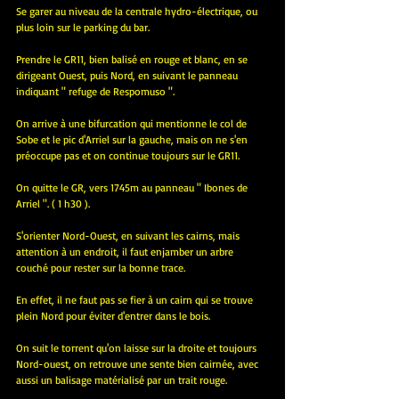
Se garer au niveau de la centrale hydro-électrique, ou 
plus loin sur le parking du bar.
Prendre le GR11, bien balisé en rouge et blanc, en se 
dirigeant Ouest, puis Nord, en suivant le panneau 
indiquant " refuge de Respomuso ".
On arrive à une bifurcation qui mentionne le col de 
Sobe et le pic d'Arriel sur la gauche, mais on ne s'en 
préoccupe pas et on continue toujours sur le GR11.
On quitte le GR, vers 1745m au panneau " Ibones de 
Arriel ". ( 1 h30 ).
S'orienter Nord-Ouest, en suivant les cairns, mais 
attention à un endroit, il faut enjamber un arbre 
couché pour rester sur la bonne trace.
En effet, il ne faut pas se fier à un cairn qui se trouve 
plein Nord pour éviter d'entrer dans le bois.
On suit le torrent qu'on laisse sur la droite et toujours 
Nord-ouest, on retrouve une sente bien cairnée, avec 
aussi un balisage matérialisé par un trait rouge.