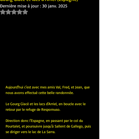
Dernière mise à jour :
30 janv. 2025
Noté NaN étoiles sur 5.
Aujourd'hui c'est avec mes amis Val, Fred, et Jean, que 
nous avons effectué cette belle randonnée.
Le Gourg Glacé et les lacs d'Arriel, en boucle avec le 
retour par le refuge de Respomuso.
Direction donc l'Espagne, en passant par le col du 
Pourtalet, et poursuivre jusqu'à Sallent de Gallego, puis 
se diriger vers le lac de La Sarra.