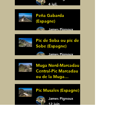
4 juil.
Peña Gabarda
(Espagne)
James Pignoux
27 juin
Pic de Soba ou pic de
Sobe (Espagne)
James Pignoux
25 juin
Muga Nord-Marcadau
Central-Pic Marcadau
ou de la Muga
(Espagne)
James Pignoux
Pic Musales (Espagne)
21 juin
James Pignoux
12 juin
La Zapatilla (Espagne)
James Pignoux
8 juin