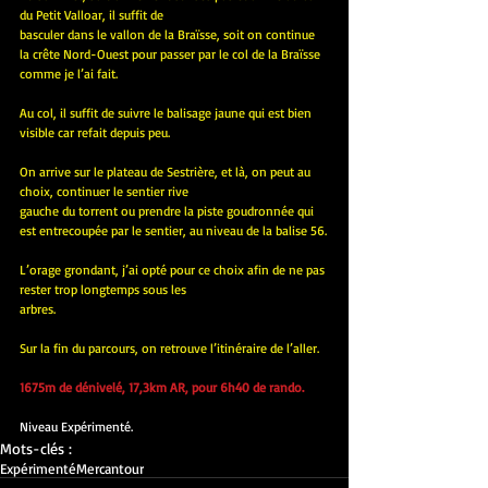
du Petit Valloar, il suffit de 
basculer dans le vallon de la Braïsse, soit on continue 
la crête Nord-Ouest pour passer par le col de la Braïsse 
comme je l’ai fait.
Au col, il suffit de suivre le balisage jaune qui est bien 
visible car refait depuis peu.
On arrive sur le plateau de Sestrière, et là, on peut au 
choix, continuer le sentier rive 
gauche du torrent ou prendre la piste goudronnée qui 
est entrecoupée par le sentier, au niveau de la balise 56.
L’orage grondant, j’ai opté pour ce choix afin de ne pas 
rester trop longtemps sous les 
arbres.
Sur la fin du parcours, on retrouve l’itinéraire de l’aller.
1675m de dénivelé, 17,3km AR, pour 6h40 de rando.
Niveau Expérimenté.
Mots-clés :
Expérimenté
Mercantour