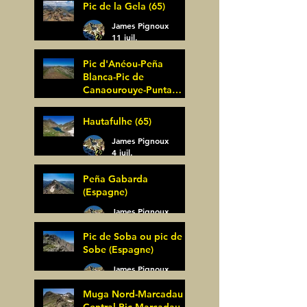
Pic de la Gela (65)
James Pignoux
11 juil.
Pic d'Anéou-Peña
Blanca-Pic de
Canaourouye-Punta
Bagüer (64)
James Pignoux
Hautafulhe (65)
5 juil.
James Pignoux
4 juil.
Peña Gabarda
(Espagne)
James Pignoux
27 juin
Pic de Soba ou pic de
Sobe (Espagne)
James Pignoux
25 juin
Muga Nord-Marcadau