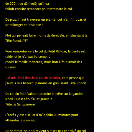
de 200m de dénivelé, qu’il va 
falloir ensuite remonter pour atteindre le col.
De plus, il faut traverser un pierrier qui n’en finit pas et 
se rallonger en distance !
Moi qui pensait faire moins de dénivelé, en shuntant la 
Tête Ronde ???
Pour remonter vers le col du Petit Valloar, la pente est 
raide, et je n’ai pas forcément 
choisi le meilleur endroit, mais bon il faut avoir des 
cuisses.
J’ai mis 1h05 depuis le col de Jallatier, 
et je pense que 
j’aurais mis beaucoup moins en gravissant Tête Ronde.
Du col du Petit Valloar, prendre la crête sur la gauche 
Nord-Ouest afin d'aller gravir la
Tête de Sanguinière.
L’accès y est aisé, et il m’ a fallu 20 minutes pour 
atteindre le sommet.
Du sommet, soit on revient sur ses pas et arrivé au col 