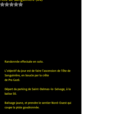
Noté NaN étoiles sur 5.
Randonnée effectuée en solo.
L’objectif du jour est de faire l’ascension de Tête de 
Sanguinière, en boucle par la crête 
de Pra Gazé.
Départ du parking de Saint-Dalmas-le-Selvage, à la 
balise 50.
Balisage jaune, et prendre le sentier Nord-Ouest qui 
coupe la piste goudronnée.