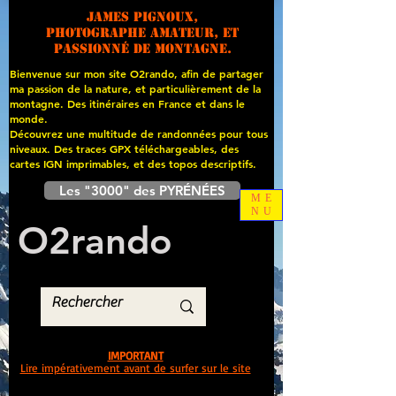
James PIGNOUX,
photographe amateur, et
passionné de montagne.
Bienvenue sur mon site O2rando, afin de partager
ma passion de la nature, et particulièrement de la
montagne. Des itinéraires en France et dans le
monde.
Découvrez une multitude de randonnées pour tous
niveaux. Des traces GPX téléchargeables, des
cartes
IGN imprimables, et des topos descriptifs.
Les "3000" des PYRÉNÉES
ME
NU
O
2
rando
IMPORTANT
Lire impérativement avant de surfer sur le site