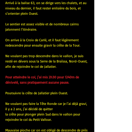
Arrivé à la balise 63, on se dirige vers les chalets, et au 
niveau du dernier, il faut rester enlisière du bois, et 
s’orienter plein Ouest.
Le sentier est assez visible et de nombreux cairns 
jalonnent l’itinéraire.
On arrive à la Croix de Carlé, et il faut légèrement 
redescendre pour ensuite gravir la crête de la Tour.
Ne voulant pas trop descendre dans le vallon, je suis 
resté en dévers sous la Serre de la Braïssa, Nord-Ouest, 
afin de rejoindre le col de Jallatier.
Pour atteindre le col, j’ai mis 2h30 pour 1240m de 
dénivelé, sans pratiquement aucune pause.
Poursuivre la crête de Jallatier plein Ouest.
Ne voulant pas faire la Tête Ronde car je l’ai déjà gravi, 
il y a 2 ans, j’ai décidé de quitter 
la crête pour plonger plein Sud dans le vallon pour 
rejoindre le col du Petit Valloar.
Mauvaise pioche car on est obligé de descendre de près 