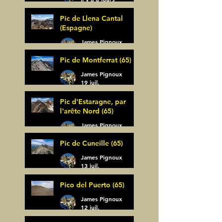
Pic de Llena Cantal
(Espagne)
James Pignoux
30 juil.
Pic de Montferrat (65)
James Pignoux
19 juil.
Pic d'Estaragne, par
l'arête Nord (65)
James Pignoux
14 juil.
Pic de Cuneille (65)
James Pignoux
13 juil.
Pico del Puerto (65)
James Pignoux
12 juil.