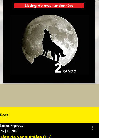
Listing de mes randonnées
Post
James Pignoux
26 juil. 2018
Tête de Sanguinière (06)