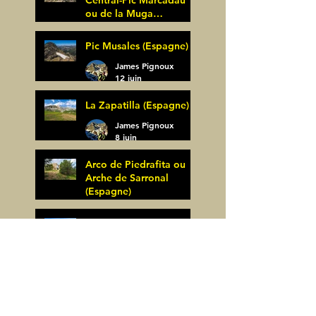
Central-Pic Marcadau
ou de la Muga
(Espagne)
James Pignoux
Pic Musales (Espagne)
21 juin
James Pignoux
12 juin
La Zapatilla (Espagne)
James Pignoux
8 juin
Arco de Piedrafita ou
Arche de Sarronal
(Espagne)
James Pignoux
Pène Det Pouri (65)
7 juin
James Pignoux
30 mai
Alquezar-Meson de
Sevil (Espagne)
James Pignoux