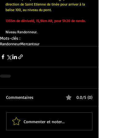
direction de Saint Etienne de tinée pour arriver à la 
balise 100, au niveau du pont.
1355m de dénivelé, 15,9km AR, pour 5h20 de rando.
Niveau Randonneur.
Mots-clés :
Randonneur
Mercantour
Commentaires
0.0/5 (0)
Commenter et noter...