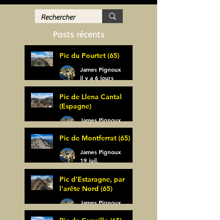
Posts récents
Pic du Pourtet (65)
James Pignoux
il y a 6 jours
Pic de Llena Cantal
(Espagne)
James Pignoux
30 juil.
Pic de Montferrat (65)
James Pignoux
19 juil.
Pic d'Estaragne, par
l'arête Nord (65)
James Pignoux
14 juil.