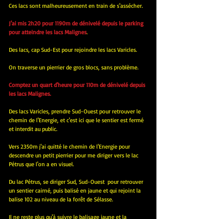
Ces lacs sont malheureusement en train de s'assécher.
J'ai mis 2h20 pour 1190m de dénivelé depuis le parking 
pour atteindre les lacs Malignes
.
Des lacs, cap Sud-Est pour rejoindre les lacs Varicles.
On traverse un pierrier de gros blocs, sans problème.
Comptez un quart d'heure pour 110m de dénivelé depuis 
les lacs Malignes.
Des lacs Varicles, prendre Sud-Ouest pour retrouver le 
chemin de l'Energie, et c'est ici que le sentier est fermé 
et interdit au public.
Vers 2350m j'ai quitté le chemin de l'Energie pour 
descendre un petit pierrier pour me diriger vers le lac 
Pétrus que l'on a en visuel.
Du lac Pétrus, se diriger Sud, Sud-Ouest  pour retrouver 
un sentier cairné, puis balisé en jaune et qui rejoint la 
balise 102 au niveau de la forêt de Sélasse.
Il ne reste plus qu'à suivre le balisage jaune et la 