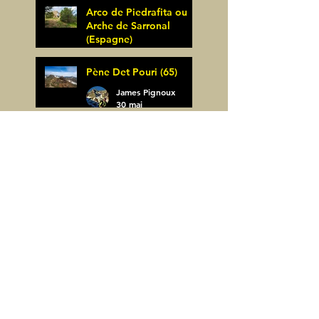
Arco de Piedrafita ou
Arche de Sarronal
(Espagne)
James Pignoux
Pène Det Pouri (65)
7 juin
James Pignoux
30 mai
Alquezar-Meson de
Sevil (Espagne)
James Pignoux
25 mai
Rodellar-Fajas del
Mascun (Espagne)
James Pignoux
24 mai
Salto de Bierge-Peña
Falconera (Espagne)
James Pignoux
23 mai
Pène Mieytadere-