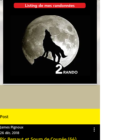
Listing de mes randonnées
Post
James Pignoux
26 déc. 2018
Pic Bersaut et Soum de Counée (64)