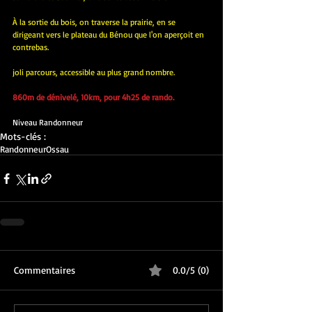
À la sortie du bois, on traverse la prairie, en se 
dirigeant vers le plateau du Bénou que l'on aperçoit en 
contrebas.
joli parcours, accessible au plus grand nombre.
860m de dénivelé, 10km, pour 4h25 de rando.
Niveau Randonneur
Mots-clés :
Randonneur
Ossau
Commentaires
0.0/5 (0)