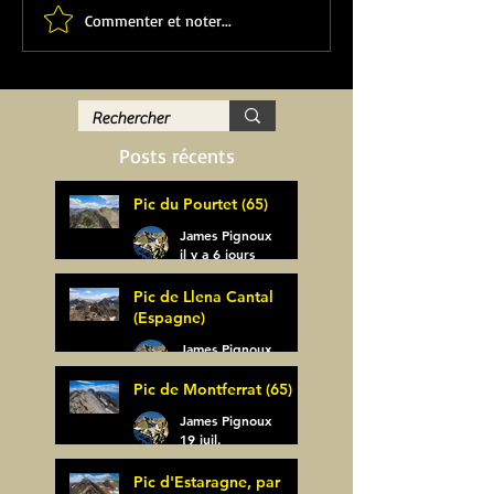
Commenter et noter...
Posts récents
Pic du Pourtet (65)
James Pignoux
il y a 6 jours
Pic de Llena Cantal
(Espagne)
James Pignoux
30 juil.
Pic de Montferrat (65)
James Pignoux
19 juil.
Pic d'Estaragne, par