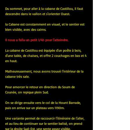
Du sommet, pour aller à la cabane de Castillou, il faut 
descendre dans le vallon et s'orienter Ouest.
la Cabane est constamment en visuel, et le sentier est 
bien visible, avec des cairns.
Il nous a fallu un petit 1/4h pour l'atteindre.
La cabane de Castillou est équipée d'un poêle à bois, 
d'une table, de chaises, et offre 2 couchages en bas et 4 
en haut.
Malheureusement, nous avons trouvé l'intérieur de la 
cabane très sale.
Pour amorcer le retour en direction du Soum de 
Counée, on repique plein Sud.
On se dirige ensuite vers le col de la Hount Barrade, 
puis on arrive sur un plateau vers 1190m.
Une variante permet de raccourcir l'itinéraire de l'aller, 
et au lieu de continuer sur le sentier balisé, on prend 
sur la droite Sud-Est, une sente assez visible.