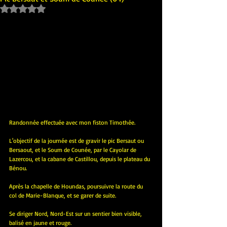
Noté NaN étoiles sur 5.
Randonnée effectuée avec mon fiston Timothée.
L'objectif de la journée est de gravir le pic Bersaut ou 
Bersaout, et le Soum de Counée, par le Cayolar de 
Lazercou, et la cabane de Castillou, depuis le plateau du 
Bénou.
Après la chapelle de Houndas, poursuivre la route du 
col de Marie-Blanque, et se garer de suite.
Se diriger Nord, Nord-Est sur un sentier bien visible, 
balisé en jaune et rouge.