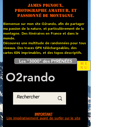
James PIGNOUX,
photographe amateur, et
passionné de montagne.
Bienvenue sur mon site O2rando, afin de partager
ma passion de la nature, et particulièrement de la
montagne. Des itinéraires en France et dans le
monde.
Découvrez une multitude de randonnées pour tous
niveaux. Des traces GPX téléchargeables, des
cartes
IGN imprimables, et des topos descriptifs.
Les "3000" des PYRÉNÉES
ME
NU
O
2
rando
IMPORTANT
Lire impérativement avant de surfer sur le site