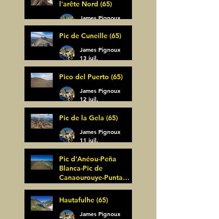
l'arête Nord (65)
James Pignoux
14 juil.
Pic de Cuneille (65)
James Pignoux
13 juil.
Pico del Puerto (65)
James Pignoux
12 juil.
Pic de la Gela (65)
James Pignoux
11 juil.
Pic d'Anéou-Peña
Blanca-Pic de
Canaourouye-Punta
Bagüer (64)
James Pignoux
Hautafulhe (65)
5 juil.
James Pignoux