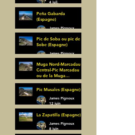
4 juil.
Peña Gabarda
(Espagne)
James Pignoux
27 juin
Pic de Soba ou pic de
Sobe (Espagne)
James Pignoux
25 juin
Muga Nord-Marcadau
Central-Pic Marcadau
ou de la Muga
(Espagne)
James Pignoux
Pic Musales (Espagne)
21 juin
James Pignoux
12 juin
La Zapatilla (Espagne)
James Pignoux
8 juin