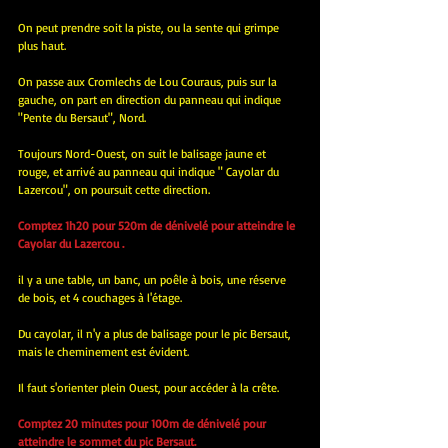
On peut prendre soit la piste, ou la sente qui grimpe 
plus haut.
On passe aux Cromlechs de Lou Couraus, puis sur la 
gauche, on part en direction du panneau qui indique 
"Pente du Bersaut", Nord.
Toujours Nord-Ouest, on suit le balisage jaune et 
rouge, et arrivé au panneau qui indique " Cayolar du 
Lazercou", on poursuit cette direction.
Comptez 1h20 pour 520m de dénivelé pour atteindre le 
Cayolar du Lazercou .
il y a une table, un banc, un poêle à bois, une réserve 
de bois, et 4 couchages à l'étage.
Du cayolar, il n'y a plus de balisage pour le pic Bersaut, 
mais le cheminement est évident.
Il faut s'orienter plein Ouest, pour accéder à la crête.
Comptez 20 minutes pour 100m de dénivelé pour 
atteindre le sommet du pic Bersaut.