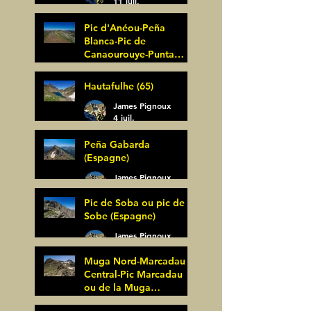
11 juil.
Pic d'Anéou-Peña
Blanca-Pic de
Canaourouye-Punta
Bagüer (64)
James Pignoux
Hautafulhe (65)
5 juil.
James Pignoux
4 juil.
Peña Gabarda
(Espagne)
James Pignoux
27 juin
Pic de Soba ou pic de
Sobe (Espagne)
James Pignoux
25 juin
Muga Nord-Marcadau
Central-Pic Marcadau
ou de la Muga
(Espagne)
James Pignoux