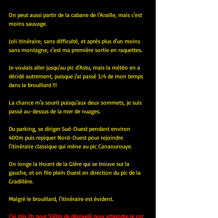
On peut aussi partir de la cabane de l'Araille, mais c'est 
moins sauvage.
Joli itinéraire, sans difficulté, et après plus d'un moins 
sans montagne, c'est ma première sortie en raquettes.
Je voulais aller jusqu'au pic d'Astu, mais la météo en a 
décidé autrement, puisque j'ai passé 3/4 de mon temps 
dans le brouillard !!!
La chance m'a sourit puisqu'aux deux sommets, je suis 
passé au-dessus de la mer de nuages.
Du parking, se diriger Sud-Ouest pendant environ 
400m puis repiquer Nord-Ouest pour rejoindre 
l'itinéraire classique qui mène au pic Canaourouye.
On longe la Hount de la Glère qui se trouve sur la 
gauche, et on file plein Ouest en direction du pic de la 
Gradillère.
Malgré le brouillard, l'itinéraire est évident.
J'ai mis 2h pour 530m de dénivelé pour atteindre le col 