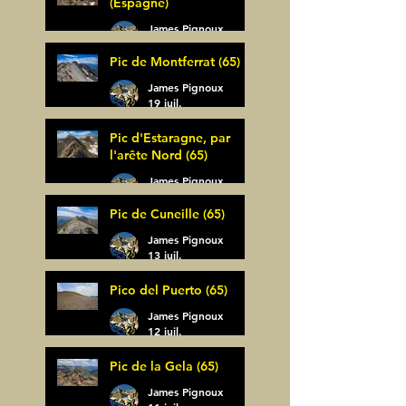
(Espagne)
James Pignoux
30 juil.
Pic de Montferrat (65)
James Pignoux
19 juil.
Pic d'Estaragne, par
l'arête Nord (65)
James Pignoux
14 juil.
Pic de Cuneille (65)
James Pignoux
13 juil.
Pico del Puerto (65)
James Pignoux
12 juil.
Pic de la Gela (65)
James Pignoux