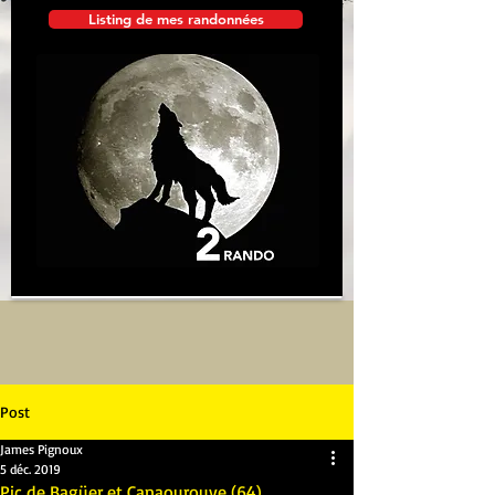
Listing de mes randonnées
Post
James Pignoux
5 déc. 2019
Pic de Bagüer et Canaourouye (64)