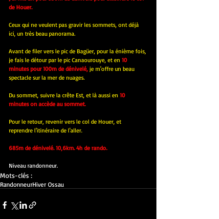
de Houer.
Ceux qui ne veulent pas gravir les sommets, ont déjà 
ici, un très beau panorama.
Avant de filer vers le pic de Bagüer, pour la énième fois, 
je fais le détour par le pic Canaourouye, et en
10 
minutes pour 100m de dénivelé,
 je m'offre un beau 
spectacle sur la mer de nuages.
Du sommet, suivre la crête Est, et là aussi en 
10 
minutes on accède au sommet.
Pour le retour, revenir vers le col de Houer, et 
reprendre l'itinéraire de l'aller.
685m de dénivelé. 10,6km. 4h de rando.
Niveau randonneur.
Mots-clés :
Randonneur
Hiver Ossau