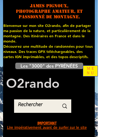
James PIGNOUX,
photographe amateur, et
passionné de montagne.
Bienvenue sur mon site O2rando, afin de partager
ma passion de la nature, et particulièrement de la
montagne. Des itinéraires en France et dans le
monde.
Découvrez une multitude de randonnées pour tous
niveaux. Des traces GPX téléchargeables, des
cartes
IGN imprimables, et des topos descriptifs.
Les "3000" des PYRÉNÉES
ME
NU
O
2
rando
IMPORTANT
Lire impérativement avant de surfer sur le site