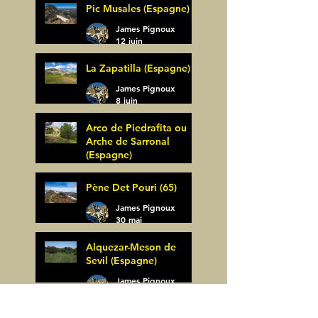
Pic Musales (Espagne)
21 juin
James Pignoux
12 juin
La Zapatilla (Espagne)
James Pignoux
8 juin
Arco de Piedrafita ou
Arche de Sarronal
(Espagne)
James Pignoux
Pène Det Pouri (65)
7 juin
James Pignoux
30 mai
Alquezar-Meson de
Sevil (Espagne)
James Pignoux
25 mai
Rodellar-Fajas del