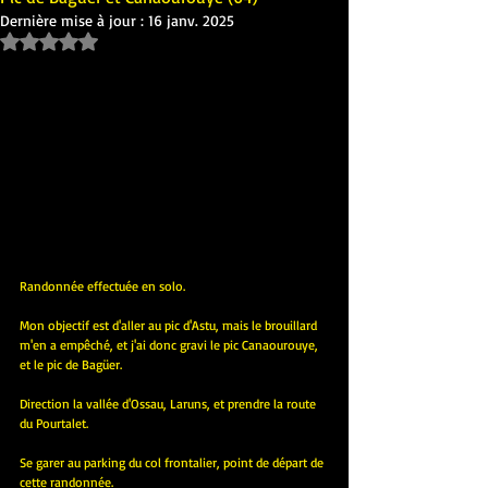
Dernière mise à jour :
16 janv. 2025
Noté NaN étoiles sur 5.
Randonnée effectuée en solo.
Mon objectif est d'aller au pic d'Astu, mais le brouillard 
m'en a empêché, et j'ai donc gravi le pic Canaourouye, 
et le pic de Bagüer.
Direction la vallée d'Ossau, Laruns, et prendre la route 
du Pourtalet.
Se garer au parking du col frontalier, point de départ de 
cette randonnée.