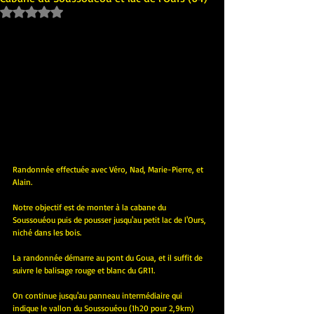
Noté NaN étoiles sur 5.
Randonnée effectuée avec Véro, Nad, Marie-Pierre, et 
Alain.
Notre objectif est de monter à la cabane du 
Soussouéou puis de pousser jusqu'au petit lac de l'Ours, 
niché dans les bois.
La randonnée démarre au pont du Goua, et il suffit de 
suivre le balisage rouge et blanc du GR11.
On continue jusqu'au panneau intermédiaire qui 
indique le vallon du Soussouéou (1h20 pour 2,9km) 