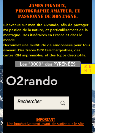
James PIGNOUX,
photographe amateur, et
passionné de montagne.
Bienvenue sur mon site O2rando, afin de partager
ma passion de la nature, et particulièrement de la
montagne. Des itinéraires en France et dans le
monde.
Découvrez une multitude de randonnées pour tous
niveaux. Des traces GPX téléchargeables, des
cartes
IGN imprimables, et des topos descriptifs.
Les "3000" des PYRÉNÉES
ME
NU
O
2
rando
IMPORTANT
Lire impérativement avant de surfer sur le site