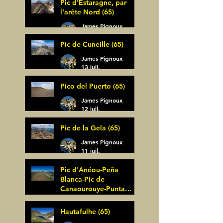
Pic d'Estaragne, par
l'arête Nord (65)
James Pignoux
14 juil.
Pic de Cuneille (65)
James Pignoux
13 juil.
Pico del Puerto (65)
James Pignoux
12 juil.
Pic de la Gela (65)
James Pignoux
11 juil.
Pic d'Anéou-Peña
Blanca-Pic de
Canaourouye-Punta
Bagüer (64)
James Pignoux
Hautafulhe (65)
5 juil.