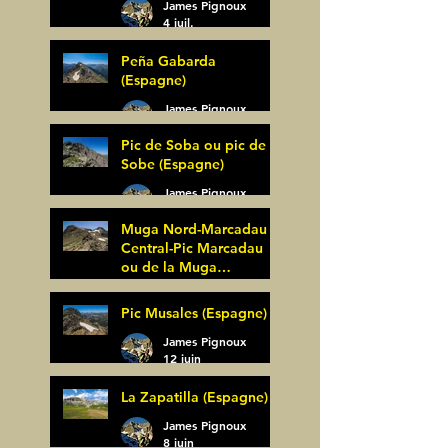
James Pignoux
4 juil.
Peña Gabarda
(Espagne)
James Pignoux
27 juin
Pic de Soba ou pic de
Sobe (Espagne)
James Pignoux
25 juin
Muga Nord-Marcadau
Central-Pic Marcadau
ou de la Muga
(Espagne)
James Pignoux
Pic Musales (Espagne)
21 juin
James Pignoux
12 juin
La Zapatilla (Espagne)
James Pignoux
8 juin