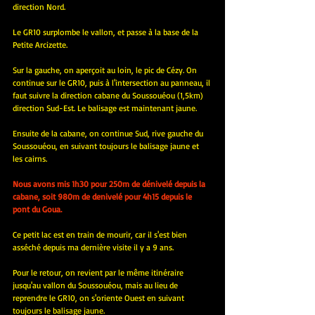
direction Nord.
Le GR10 surplombe le vallon, et passe à la base de la 
Petite Arcizette.
Sur la gauche, on aperçoit au loin, le pic de Cézy. On 
continue sur le GR10, puis à l'intersection au panneau, il 
faut suivre la direction cabane du Soussouéou (1,5km) 
direction Sud-Est. Le balisage est maintenant jaune.
Ensuite de la cabane, on continue Sud, rive gauche du 
Soussouéou, en suivant toujours le balisage jaune et 
les cairns.
Nous avons mis 1h30 pour 250m de dénivelé depuis la 
cabane, soit 980m de denivelé pour 4h15 depuis le 
pont du Goua.
Ce petit lac est en train de mourir, car il s'est bien 
asséché depuis ma dernière visite il y a 9 ans.
Pour le retour, on revient par le même itinéraire 
jusqu'au vallon du Soussouéou, mais au lieu de 
reprendre le GR10, on s'oriente Ouest en suivant 
toujours le balisage jaune.