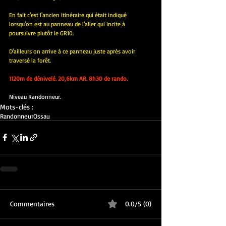
En fait c'est l'ancien itinéraire qui était indiqué 
lorsqu'on est au panneau de l'aller qui incite à 
poursuivre plutôt le GR10.
D'ailleurs on arrive à ce panneau juste après avoir 
traversé la forêt.
1120m de dénivelé. 20,6km AR. 8h30 de rando.
Niveau Randonneur.
Mots-clés :
Randonneur
Ossau
Commentaires
0.0/5 (0)