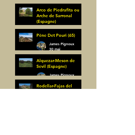
Arco de Piedrafita ou
Arche de Sarronal
(Espagne)
James Pignoux
Pène Det Pouri (65)
7 juin
James Pignoux
30 mai
Alquezar-Meson de
Sevil (Espagne)
James Pignoux
25 mai
Rodellar-Fajas del
Mascun (Espagne)
James Pignoux
24 mai
Salto de Bierge-Peña
Falconera (Espagne)
James Pignoux
23 mai