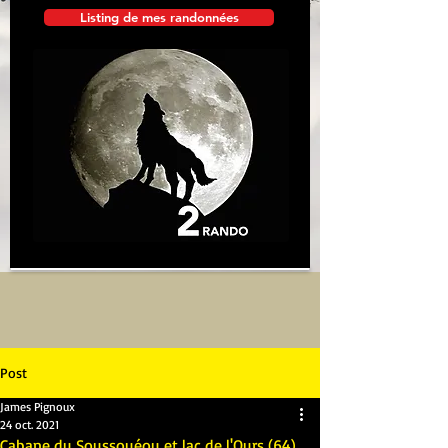
Listing de mes randonnées
Post
James Pignoux
24 oct. 2021
Cabane du Soussouéou et lac de l'Ours (64)