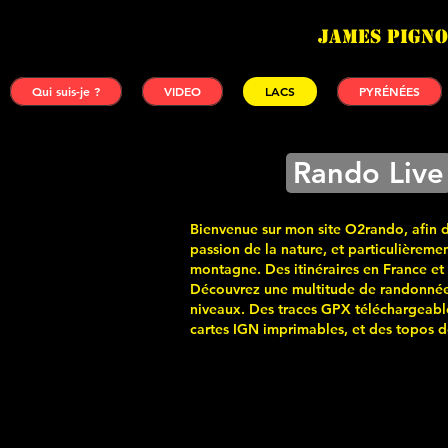
James PIGNO
Qui suis-je ?
VIDEO
LACS
PYRÉNÉES
Rando Live
Bienvenue sur mon site O2rando, afin 
passion de la nature, et particulièremen
montagne. Des itinéraires en France et
Découvrez une multitude de randonnée
niveaux. Des traces GPX téléchargeabl
cartes
IGN imprimables, et des topos de