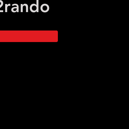
2
rando
Étang de l'Astoue