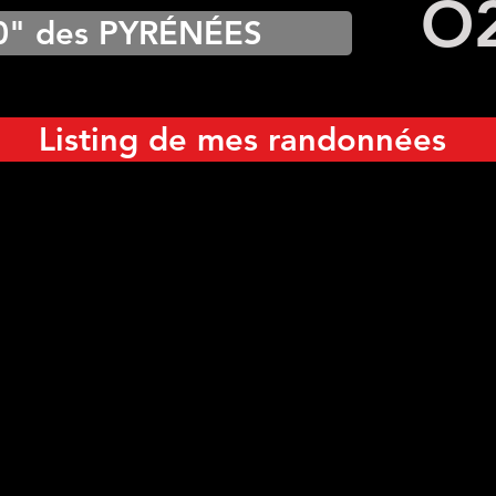
O
0" des PYRÉNÉES
Listing de mes randonnées
ang de la Piède
Étang de l'Astoue