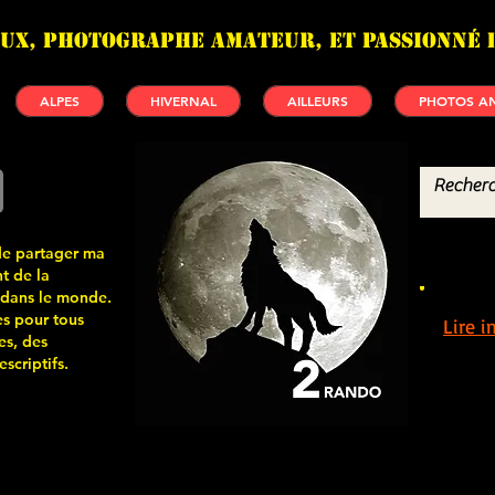
UX, photographe amateur, et passionné 
ALPES
HIVERNAL
AILLEURS
PHOTOS AN
de partager ma
t de la
 dans le monde.
s pour tous
Lire 
es, des
scriptifs.