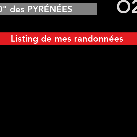
O
0" des PYRÉNÉES
Listing de mes randonnées