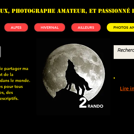
UX, photographe amateur, et passionné 
ALPES
HIVERNAL
AILLEURS
PHOTOS AN
de partager ma
t de la
 dans le monde.
s pour tous
Lire 
es, des
scriptifs.