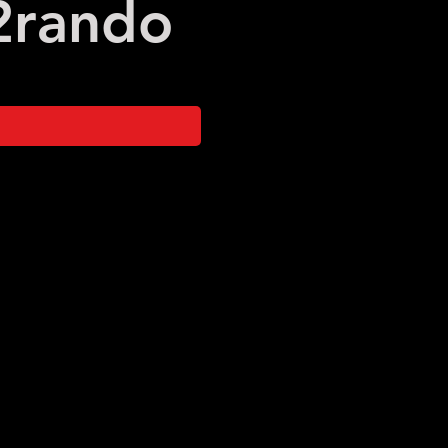
2
rando