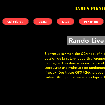
James PIGNO
Qui suis-je ?
VIDEO
LACS
PYRÉNÉES
Rando Live
Bienvenue sur mon site O2rando, afin 
passion de la nature, et particulièremen
montagne. Des itinéraires en France et
Découvrez une multitude de randonnée
niveaux. Des traces GPX téléchargeabl
cartes
IGN imprimables, et des topos de