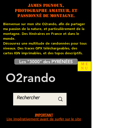
James PIGNOUX,
photographe amateur, et
passionné de montagne.
Bienvenue sur mon site O2rando, afin de partager
ma passion de la nature, et particulièrement de la
montagne. Des itinéraires en France et dans le
monde.
Découvrez une multitude de randonnées pour tous
niveaux. Des traces GPX téléchargeables, des
cartes
IGN imprimables, et des topos descriptifs.
Les "3000" des PYRÉNÉES
ME
NU
O
2
rando
IMPORTANT
Lire impérativement avant de surfer sur le site