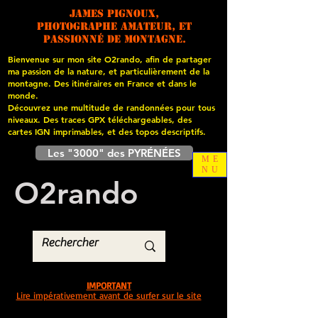
James PIGNOUX,
photographe amateur, et
passionné de montagne.
Bienvenue sur mon site O2rando, afin de partager
ma passion de la nature, et particulièrement de la
montagne. Des itinéraires en France et dans le
monde.
Découvrez une multitude de randonnées pour tous
niveaux. Des traces GPX téléchargeables, des
cartes
IGN imprimables, et des topos descriptifs.
Les "3000" des PYRÉNÉES
ME
NU
O
2
rando
IMPORTANT
Lire impérativement avant de surfer sur le site