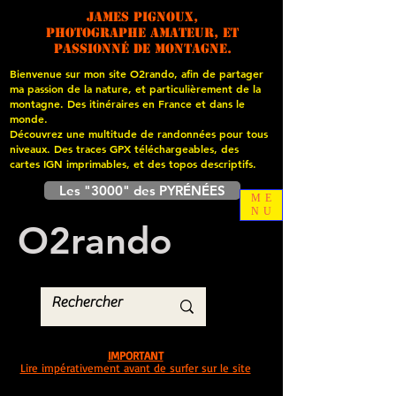
James PIGNOUX,
photographe amateur, et
passionné de montagne.
Bienvenue sur mon site O2rando, afin de partager
ma passion de la nature, et particulièrement de la
montagne. Des itinéraires en France et dans le
monde.
Découvrez une multitude de randonnées pour tous
niveaux. Des traces GPX téléchargeables, des
cartes
IGN imprimables, et des topos descriptifs.
Les "3000" des PYRÉNÉES
ME
NU
O
2
rando
IMPORTANT
Lire impérativement avant de surfer sur le site