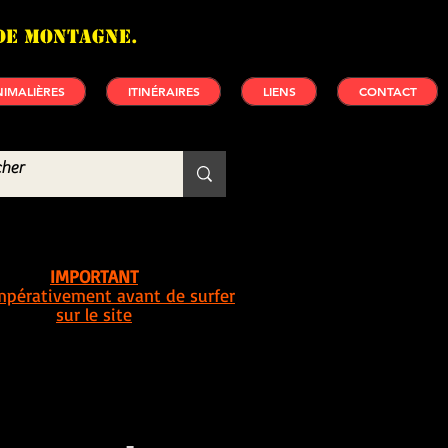
de montagne.
IMALIÈRES
ITINÉRAIRES
LIENS
CONTACT
IMPORTANT
impérativement avant de surfer
sur le site