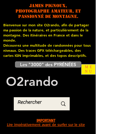
James PIGNOUX,
photographe amateur, et
passionné de montagne.
Bienvenue sur mon site O2rando, afin de partager
ma passion de la nature, et particulièrement de la
montagne. Des itinéraires en France et dans le
monde.
Découvrez une multitude de randonnées pour tous
niveaux. Des traces GPX téléchargeables, des
cartes
IGN imprimables, et des topos descriptifs.
Les "3000" des PYRÉNÉES
ME
NU
O
2
rando
IMPORTANT
Lire impérativement avant de surfer sur le site