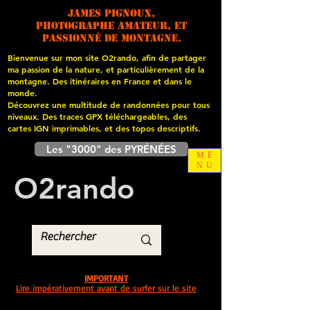
James PIGNOUX,
photographe amateur, et
passionné de montagne.
Bienvenue sur mon site O2rando, afin de partager
ma passion de la nature, et particulièrement de la
montagne. Des itinéraires en France et dans le
monde.
Découvrez une multitude de randonnées pour tous
niveaux. Des traces GPX téléchargeables, des
cartes
IGN imprimables, et des topos descriptifs.
Les "3000" des PYRÉNÉES
ME
NU
O
2
rando
IMPORTANT
Lire impérativement avant de surfer sur le site