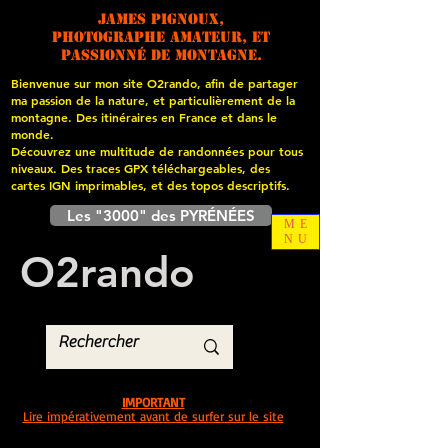
James PIGNOUX,
photographe amateur, et
passionné de montagne.
Bienvenue sur mon site O2rando, afin de partager
ma passion de la nature, et particulièrement de la
montagne. Des itinéraires en France et dans le
monde.
Découvrez une multitude de randonnées pour tous
niveaux. Des traces GPX téléchargeables, des
cartes
IGN imprimables, et des topos descriptifs.
Les "3000" des PYRÉNÉES
ME
NU
O
2
rando
IMPORTANT
Lire impérativement avant de surfer sur le site