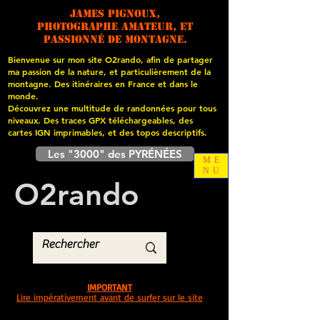
James PIGNOUX,
photographe amateur, et
passionné de montagne.
Bienvenue sur mon site O2rando, afin de partager
ma passion de la nature, et particulièrement de la
montagne. Des itinéraires en France et dans le
monde.
Découvrez une multitude de randonnées pour tous
niveaux. Des traces GPX téléchargeables, des
cartes
IGN imprimables, et des topos descriptifs.
Les "3000" des PYRÉNÉES
ME
NU
O
2
rando
IMPORTANT
Lire impérativement avant de surfer sur le site