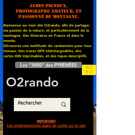
James PIGNOUX,
photographe amateur, et
passionné de montagne.
Bienvenue sur mon site O2rando, afin de partager
ma passion de la nature, et particulièrement de la
montagne. Des itinéraires en France et dans le
monde.
Découvrez une multitude de randonnées pour tous
niveaux. Des traces GPX téléchargeables, des
cartes
IGN imprimables, et des topos descriptifs.
Les "3000" des PYRÉNÉES
ME
NU
O
2
rando
IMPORTANT
Lire impérativement avant de surfer sur le site