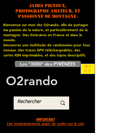
James PIGNOUX,
photographe amateur, et
passionné de montagne.
Bienvenue sur mon site O2rando, afin de partager
ma passion de la nature, et particulièrement de la
montagne. Des itinéraires en France et dans le
monde.
Découvrez une multitude de randonnées pour tous
niveaux. Des traces GPX téléchargeables, des
cartes
IGN imprimables, et des topos descriptifs.
Les "3000" des PYRÉNÉES
ME
NU
O
2
rando
IMPORTANT
Lire impérativement avant de surfer sur le site