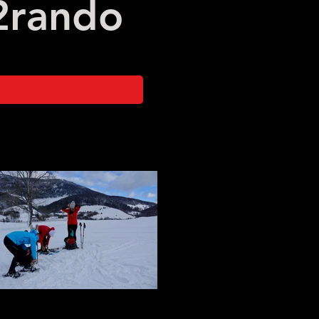
2
rando