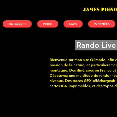
James PIGNO
Qui suis-je ?
VIDEO
LACS
PYRÉNÉES
Rando Live
Bienvenue sur mon site O2rando, afin 
passion de la nature, et particulièremen
montagne. Des itinéraires en France et
Découvrez une multitude de randonnée
niveaux. Des traces GPX téléchargeabl
cartes
IGN imprimables, et des topos de