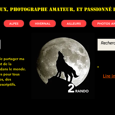
UX, photographe amateur, et passionné 
ALPES
HIVERNAL
AILLEURS
PHOTOS AN
de partager ma
t de la
 dans le monde.
s pour tous
Lire 
es, des
scriptifs.