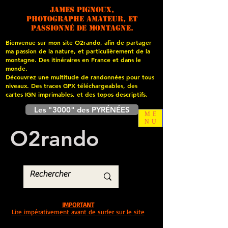
James PIGNOUX,
photographe amateur, et
passionné de montagne.
Bienvenue sur mon site O2rando, afin de partager
ma passion de la nature, et particulièrement de la
montagne. Des itinéraires en France et dans le
monde.
Découvrez une multitude de randonnées pour tous
niveaux. Des traces GPX téléchargeables, des
cartes
IGN imprimables, et des topos descriptifs.
Les "3000" des PYRÉNÉES
ME
NU
O
2
rando
IMPORTANT
Lire impérativement avant de surfer sur le site