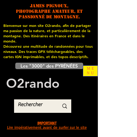
James PIGNOUX,
photographe amateur, et
passionné de montagne.
Bienvenue sur mon site O2rando, afin de partager
ma passion de la nature, et particulièrement de la
montagne. Des itinéraires en France et dans le
monde.
Découvrez une multitude de randonnées pour tous
niveaux. Des traces GPX téléchargeables, des
cartes
IGN imprimables, et des topos descriptifs.
Les "3000" des PYRÉNÉES
ME
NU
O
2
rando
IMPORTANT
Lire impérativement avant de surfer sur le site