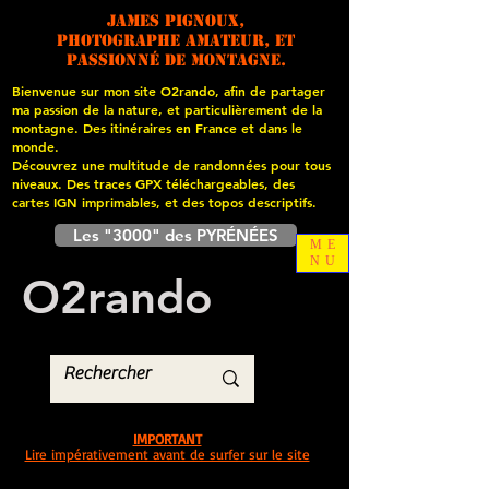
James PIGNOUX,
photographe amateur, et
passionné de montagne.
Bienvenue sur mon site O2rando, afin de partager
ma passion de la nature, et particulièrement de la
montagne. Des itinéraires en France et dans le
monde.
Découvrez une multitude de randonnées pour tous
niveaux. Des traces GPX téléchargeables, des
cartes
IGN imprimables, et des topos descriptifs.
Les "3000" des PYRÉNÉES
ME
NU
O
2
rando
IMPORTANT
Lire impérativement avant de surfer sur le site