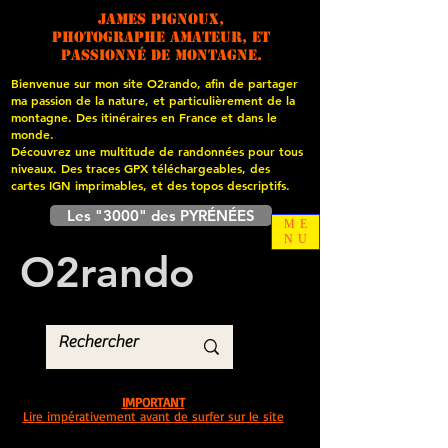
James PIGNOUX,
photographe amateur, et
passionné de montagne.
Bienvenue sur mon site O2rando, afin de partager
ma passion de la nature, et particulièrement de la
montagne. Des itinéraires en France et dans le
monde.
Découvrez une multitude de randonnées pour tous
niveaux. Des traces GPX téléchargeables, des
cartes
IGN imprimables, et des topos descriptifs.
Les "3000" des PYRÉNÉES
ME
NU
O
2
rando
IMPORTANT
Lire impérativement avant de surfer sur le site