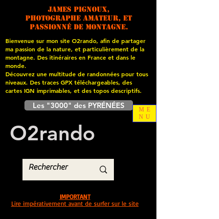
James PIGNOUX,
photographe amateur, et
passionné de montagne.
Bienvenue sur mon site O2rando, afin de partager
ma passion de la nature, et particulièrement de la
montagne. Des itinéraires en France et dans le
monde.
Découvrez une multitude de randonnées pour tous
niveaux. Des traces GPX téléchargeables, des
cartes
IGN imprimables, et des topos descriptifs.
Les "3000" des PYRÉNÉES
ME
NU
O
2
rando
IMPORTANT
Lire impérativement avant de surfer sur le site