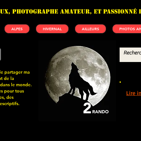
UX, photographe amateur, et passionné 
ALPES
HIVERNAL
AILLEURS
PHOTOS AN
de partager ma
t de la
 dans le monde.
s pour tous
Lire 
es, des
scriptifs.