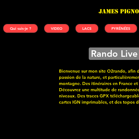
James PIGNO
Qui suis-je ?
VIDEO
LACS
PYRÉNÉES
Rando Live
Bienvenue sur mon site O2rando, afin 
passion de la nature, et particulièremen
montagne. Des itinéraires en France et
Découvrez une multitude de randonnée
niveaux. Des traces GPX téléchargeabl
cartes
IGN imprimables, et des topos de