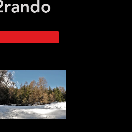
2
rando