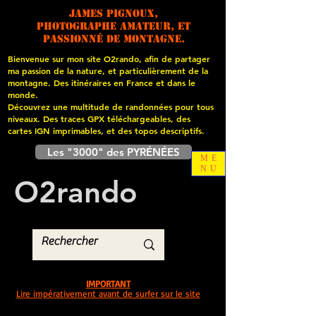
James PIGNOUX,
photographe amateur, et
passionné de montagne.
Bienvenue sur mon site O2rando, afin de partager
ma passion de la nature, et particulièrement de la
montagne. Des itinéraires en France et dans le
monde.
Découvrez une multitude de randonnées pour tous
niveaux. Des traces GPX téléchargeables, des
cartes
IGN imprimables, et des topos descriptifs.
Les "3000" des PYRÉNÉES
ME
NU
O
2
rando
IMPORTANT
Lire impérativement avant de surfer sur le site