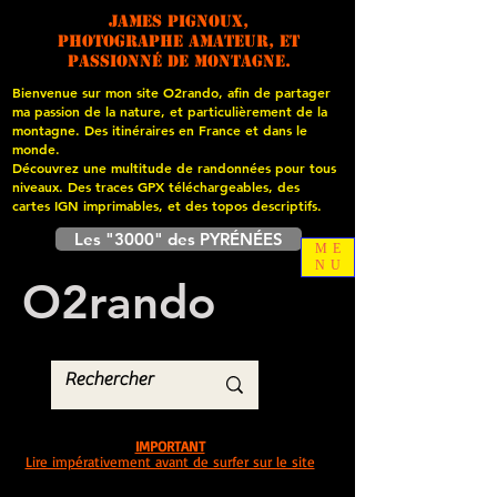
James PIGNOUX,
photographe amateur, et
passionné de montagne.
Bienvenue sur mon site O2rando, afin de partager
ma passion de la nature, et particulièrement de la
montagne. Des itinéraires en France et dans le
monde.
Découvrez une multitude de randonnées pour tous
niveaux. Des traces GPX téléchargeables, des
cartes
IGN imprimables, et des topos descriptifs.
Les "3000" des PYRÉNÉES
ME
NU
O
2
rando
IMPORTANT
Lire impérativement avant de surfer sur le site