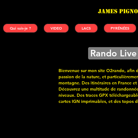
James PIGNO
Qui suis-je ?
VIDEO
LACS
PYRÉNÉES
Rando Live
Bienvenue sur mon site O2rando, afin 
passion de la nature, et particulièremen
montagne. Des itinéraires en France et
Découvrez une multitude de randonnée
niveaux. Des traces GPX téléchargeabl
cartes
IGN imprimables, et des topos de