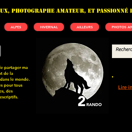
UX, photographe amateur, et passionné 
ALPES
HIVERNAL
AILLEURS
PHOTOS AN
de partager ma
t de la
 dans le monde.
s pour tous
Lire 
es, des
scriptifs.