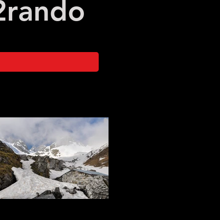
2
rando