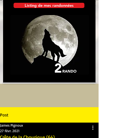
Listing de mes randonnées
Post
James Pignoux
27 févr. 2021
Crête de la Chourique (64)