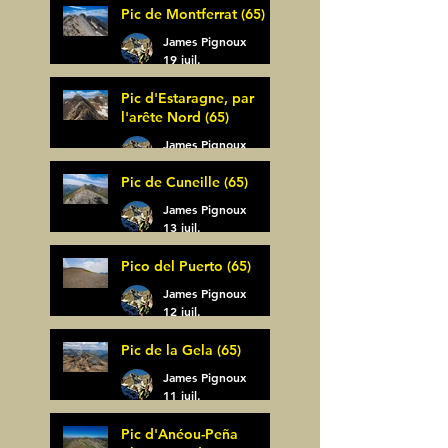
Pic de Montferrat (65)
James Pignoux
19 juil.
Pic d'Estaragne, par
l'arête Nord (65)
James Pignoux
14 juil.
Pic de Cuneille (65)
James Pignoux
13 juil.
Pico del Puerto (65)
James Pignoux
12 juil.
Pic de la Gela (65)
James Pignoux
11 juil.
Pic d'Anéou-Peña