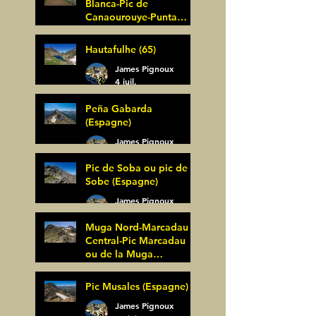
Blanca-Pic de
Canaourouye-Punta
Bagüer (64)
James Pignoux
Hautafulhe (65)
5 juil.
James Pignoux
4 juil.
Peña Gabarda
(Espagne)
James Pignoux
27 juin
Pic de Soba ou pic de
Sobe (Espagne)
James Pignoux
25 juin
Muga Nord-Marcadau
Central-Pic Marcadau
ou de la Muga
(Espagne)
James Pignoux
Pic Musales (Espagne)
21 juin
James Pignoux