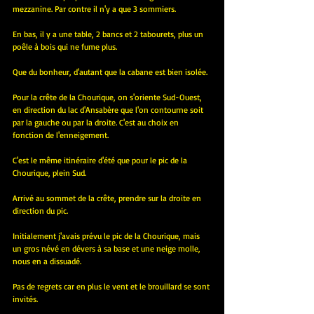
mezzanine. Par contre il n'y a que 3 sommiers.
En bas, il y a une table, 2 bancs et 2 tabourets, plus un 
poêle à bois qui ne fume plus.
Que du bonheur, d'autant que la cabane est bien isolée.
Pour la crête de la Chourique, on s'oriente Sud-Ouest, 
en direction du lac d'Ansabère que l'on contourne soit 
par la gauche ou par la droite. C'est au choix en 
fonction de l'enneigement.
C'est le même itinéraire d'été que pour le pic de la 
Chourique, plein Sud.
Arrivé au sommet de la crête, prendre sur la droite en 
direction du pic.
Initialement j'avais prévu le pic de la Chourique, mais 
un gros névé en dévers à sa base et une neige molle, 
nous en a dissuadé.
Pas de regrets car en plus le vent et le brouillard se sont 
invités.