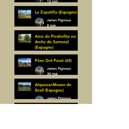
12 juin
La Zapatilla (Espagne)
James Pignoux
8 juin
Arco de Piedrafita ou
Arche de Sarronal
(Espagne)
James Pignoux
Pène Det Pouri (65)
7 juin
James Pignoux
30 mai
Alquezar-Meson de
Sevil (Espagne)
James Pignoux
25 mai
Rodellar-Fajas del
Mascun (Espagne)
James Pignoux
24 mai