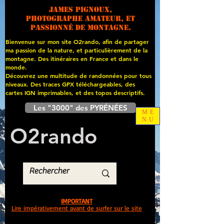
James PIGNOUX,
photographe amateur, et
passionné de montagne.
Bienvenue sur mon site O2rando, afin de partager
ma passion de la nature, et particulièrement de la
montagne. Des itinéraires en France et dans le
monde.
Découvrez une multitude de randonnées pour tous
niveaux. Des traces GPX téléchargeables, des
cartes
IGN imprimables, et des topos descriptifs.
Les "3000" des PYRÉNÉES
ME
NU
O
2
rando
IMPORTANT
Lire impérativement avant de surfer sur le site