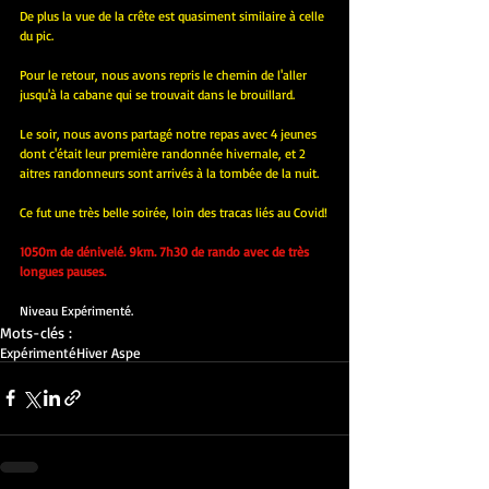
De plus la vue de la crête est quasiment similaire à celle 
du pic.
Pour le retour, nous avons repris le chemin de l'aller 
jusqu'à la cabane qui se trouvait dans le brouillard.
Le soir, nous avons partagé notre repas avec 4 jeunes 
dont c'était leur première randonnée hivernale, et 2 
aitres randonneurs sont arrivés à la tombée de la nuit.
Ce fut une très belle soirée, loin des tracas liés au Covid!
1050m de dénivelé. 9km. 7h30 de rando avec de très 
longues pauses.
Niveau Expérimenté.
Mots-clés :
Expérimenté
Hiver Aspe