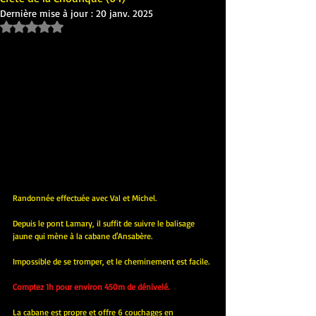
Dernière mise à jour :
20 janv. 2025
Noté NaN étoiles sur 5.
Randonnée effectuée avec Val et Michel.
Depuis le pont Lamary, il suffit de suivre le balisage 
jaune qui mène à la cabane d'Ansabère.
Impossible de se tromper, et le cheminement est facile. 
Comptez 1h pour environ 450m de dénivelé.
La cabane est propre et offre 6 couchages en 