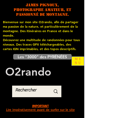
James PIGNOUX,
photographe amateur, et
passionné de montagne.
Bienvenue sur mon site O2rando, afin de partager
ma passion de la nature, et particulièrement de la
montagne. Des itinéraires en France et dans le
monde.
Découvrez une multitude de randonnées pour tous
niveaux. Des traces GPX téléchargeables, des
cartes
IGN imprimables, et des topos descriptifs.
Les "3000" des PYRÉNÉES
ME
NU
O
2
rando
IMPORTANT
Lire impérativement avant de surfer sur le site