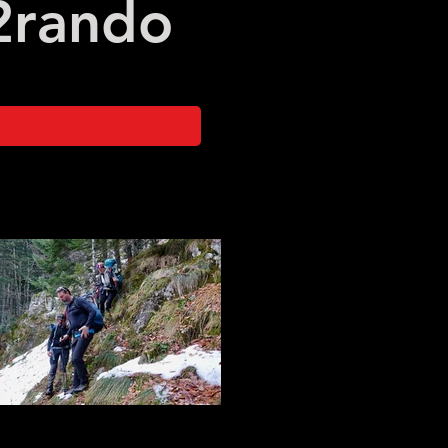
2
rando