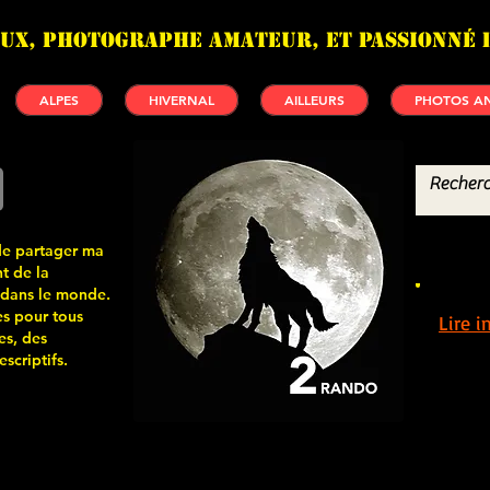
UX, photographe amateur, et passionné 
ALPES
HIVERNAL
AILLEURS
PHOTOS AN
de partager ma
t de la
 dans le monde.
s pour tous
Lire 
es, des
scriptifs.