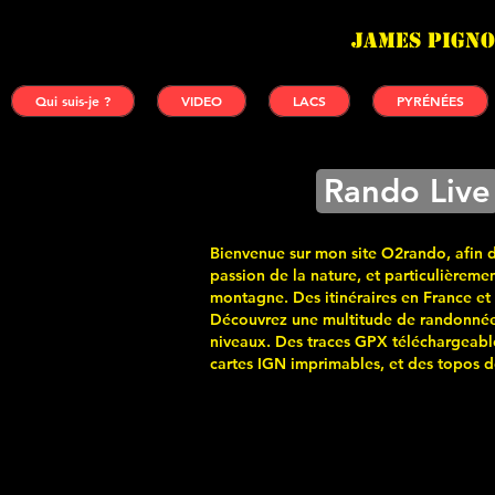
James PIGNO
Qui suis-je ?
VIDEO
LACS
PYRÉNÉES
Rando Live
Bienvenue sur mon site O2rando, afin 
passion de la nature, et particulièremen
montagne. Des itinéraires en France et
Découvrez une multitude de randonnée
niveaux. Des traces GPX téléchargeabl
cartes
IGN imprimables, et des topos de