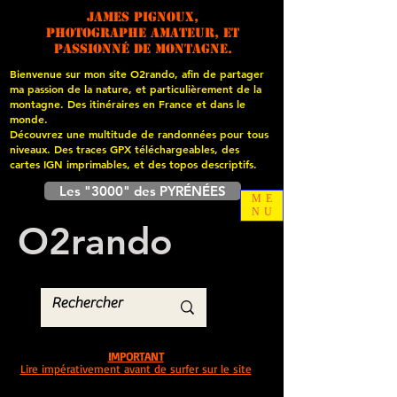
James PIGNOUX,
photographe amateur, et
passionné de montagne.
Bienvenue sur mon site O2rando, afin de partager
ma passion de la nature, et particulièrement de la
montagne. Des itinéraires en France et dans le
monde.
Découvrez une multitude de randonnées pour tous
niveaux. Des traces GPX téléchargeables, des
cartes
IGN imprimables, et des topos descriptifs.
Les "3000" des PYRÉNÉES
ME
NU
O
2
rando
IMPORTANT
Lire impérativement avant de surfer sur le site