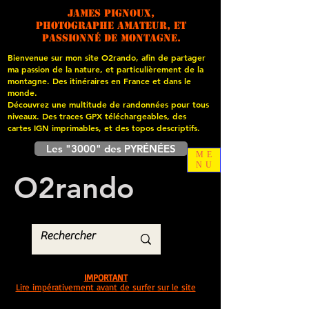
James PIGNOUX,
photographe amateur, et
passionné de montagne.
Bienvenue sur mon site O2rando, afin de partager
ma passion de la nature, et particulièrement de la
montagne. Des itinéraires en France et dans le
monde.
Découvrez une multitude de randonnées pour tous
niveaux. Des traces GPX téléchargeables, des
cartes
IGN imprimables, et des topos descriptifs.
Les "3000" des PYRÉNÉES
ME
NU
O
2
rando
IMPORTANT
Lire impérativement avant de surfer sur le site