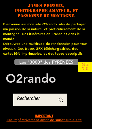
James PIGNOUX,
photographe amateur, et
passionné de montagne.
Bienvenue sur mon site O2rando, afin de partager
ma passion de la nature, et particulièrement de la
montagne. Des itinéraires en France et dans le
monde.
Découvrez une multitude de randonnées pour tous
niveaux. Des traces GPX téléchargeables, des
cartes
IGN imprimables, et des topos descriptifs.
Les "3000" des PYRÉNÉES
ME
NU
O
2
rando
IMPORTANT
Lire impérativement avant de surfer sur le site