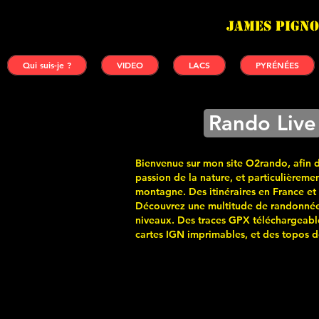
James PIGNO
Qui suis-je ?
VIDEO
LACS
PYRÉNÉES
Rando Live
Bienvenue sur mon site O2rando, afin 
passion de la nature, et particulièremen
montagne. Des itinéraires en France et
Découvrez une multitude de randonnée
niveaux. Des traces GPX téléchargeabl
cartes
IGN imprimables, et des topos de