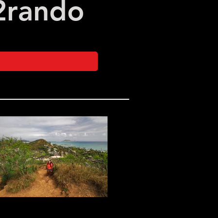
2
rando