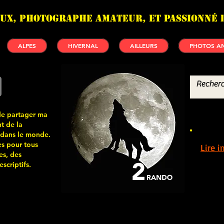
UX, photographe amateur, et passionné 
ALPES
HIVERNAL
AILLEURS
PHOTOS AN
de partager ma
t de la
 dans le monde.
s pour tous
Lire 
es, des
scriptifs.