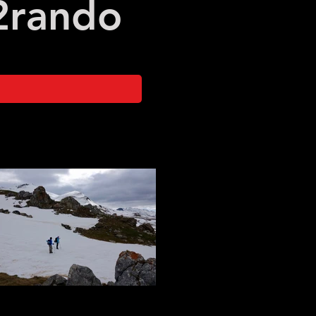
2
rando