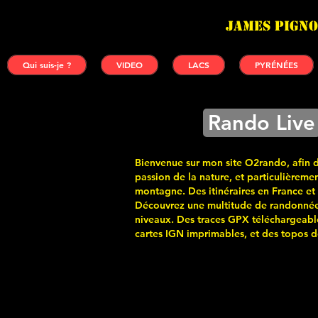
James PIGNO
Qui suis-je ?
VIDEO
LACS
PYRÉNÉES
Rando Live
Bienvenue sur mon site O2rando, afin 
passion de la nature, et particulièremen
montagne. Des itinéraires en France et
Découvrez une multitude de randonnée
niveaux. Des traces GPX téléchargeabl
cartes
IGN imprimables, et des topos de