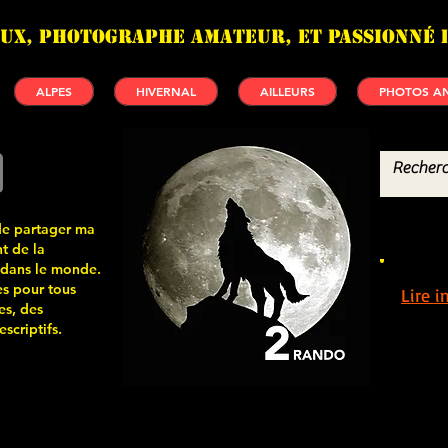
UX, photographe amateur, et passionné 
ALPES
HIVERNAL
AILLEURS
PHOTOS AN
de partager ma
t de la
 dans le monde.
s pour tous
Lire 
es, des
scriptifs.