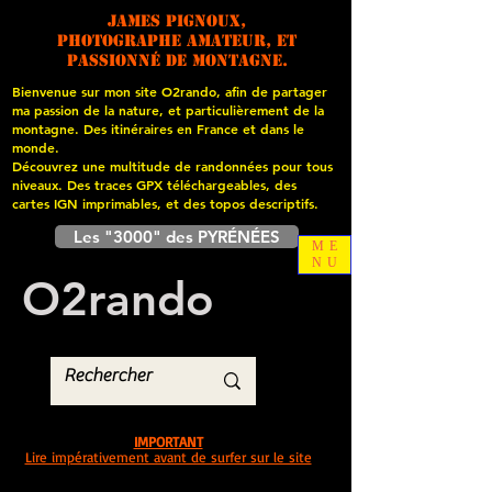
James PIGNOUX,
photographe amateur, et
passionné de montagne.
Bienvenue sur mon site O2rando, afin de partager
ma passion de la nature, et particulièrement de la
montagne. Des itinéraires en France et dans le
monde.
Découvrez une multitude de randonnées pour tous
niveaux. Des traces GPX téléchargeables, des
cartes
IGN imprimables, et des topos descriptifs.
Les "3000" des PYRÉNÉES
ME
NU
O
2
rando
IMPORTANT
Lire impérativement avant de surfer sur le site