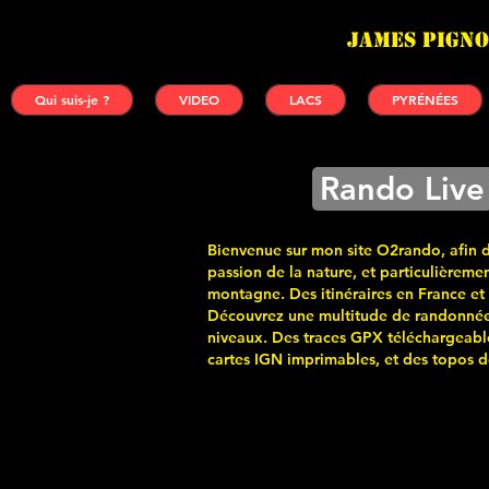
James PIGNO
Qui suis-je ?
VIDEO
LACS
PYRÉNÉES
Rando Live
Bienvenue sur mon site O2rando, afin 
passion de la nature, et particulièremen
montagne. Des itinéraires en France et
Découvrez une multitude de randonnée
niveaux. Des traces GPX téléchargeabl
cartes
IGN imprimables, et des topos de