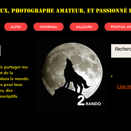
UX, photographe amateur, et passionné 
ALPES
HIVERNAL
AILLEURS
PHOTOS AN
de partager ma
t de la
 dans le monde.
s pour tous
Lire 
es, des
scriptifs.