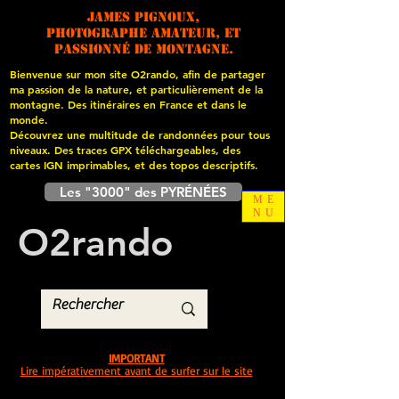
James PIGNOUX,
photographe amateur, et
passionné de montagne.
Bienvenue sur mon site O2rando, afin de partager
ma passion de la nature, et particulièrement de la
montagne. Des itinéraires en France et dans le
monde.
Découvrez une multitude de randonnées pour tous
niveaux. Des traces GPX téléchargeables, des
cartes
IGN imprimables, et des topos descriptifs.
Les "3000" des PYRÉNÉES
ME
NU
O
2
rando
IMPORTANT
Lire impérativement avant de surfer sur le site