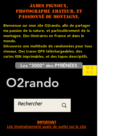
James PIGNOUX,
photographe amateur, et
passionné de montagne.
Bienvenue sur mon site O2rando, afin de partager
ma passion de la nature, et particulièrement de la
montagne. Des itinéraires en France et dans le
monde.
Découvrez une multitude de randonnées pour tous
niveaux. Des traces GPX téléchargeables, des
cartes
IGN imprimables, et des topos descriptifs.
Les "3000" des PYRÉNÉES
ME
NU
O
2
rando
IMPORTANT
Lire impérativement avant de surfer sur le site