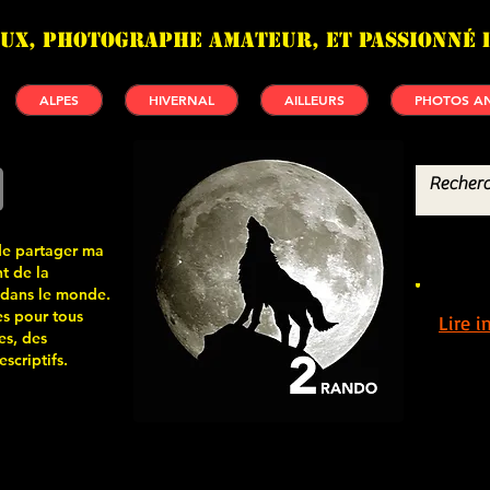
UX, photographe amateur, et passionné 
ALPES
HIVERNAL
AILLEURS
PHOTOS AN
de partager ma
t de la
 dans le monde.
s pour tous
Lire 
es, des
scriptifs.