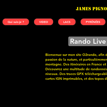
James PIGNO
Qui suis-je ?
VIDEO
LACS
PYRÉNÉES
Rando Live
Bienvenue sur mon site O2rando, afin 
passion de la nature, et particulièremen
montagne. Des itinéraires en France et
Découvrez une multitude de randonnée
niveaux. Des traces GPX téléchargeabl
cartes
IGN imprimables, et des topos de