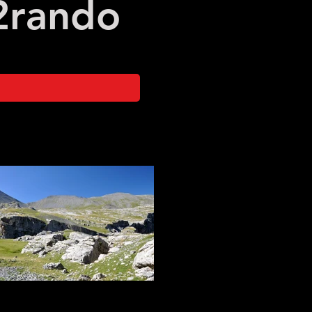
2
rando