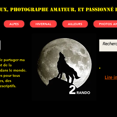
UX, photographe amateur, et passionné 
ALPES
HIVERNAL
AILLEURS
PHOTOS AN
de partager ma
t de la
 dans le monde.
s pour tous
Lire 
es, des
scriptifs.