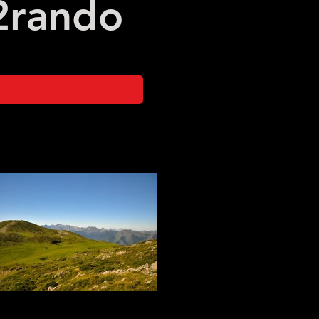
2
rando