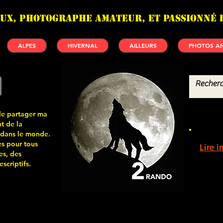
UX, photographe amateur, et passionné 
ALPES
HIVERNAL
AILLEURS
PHOTOS AN
de partager ma
t de la
 dans le monde.
s pour tous
Lire 
es, des
scriptifs.