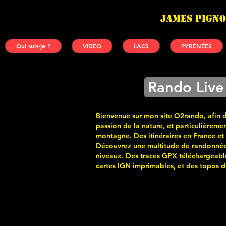
James PIGNO
Qui suis-je ?
VIDEO
LACS
PYRÉNÉES
Rando Live
Bienvenue sur mon site O2rando, afin 
passion de la nature, et particulièremen
montagne. Des itinéraires en France et
Découvrez une multitude de randonnée
niveaux. Des traces GPX téléchargeabl
cartes
IGN imprimables, et des topos de