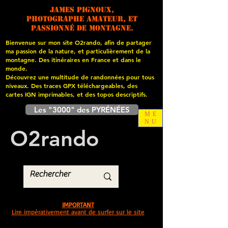
James PIGNOUX,
photographe amateur, et
passionné de montagne.
Bienvenue sur mon site O2rando, afin de partager
ma passion de la nature, et particulièrement de la
montagne. Des itinéraires en France et dans le
monde.
Découvrez une multitude de randonnées pour tous
niveaux. Des traces GPX téléchargeables, des
cartes
IGN imprimables, et des topos descriptifs.
Les "3000" des PYRÉNÉES
ME
NU
O
2
rando
IMPORTANT
Lire impérativement avant de surfer sur le site