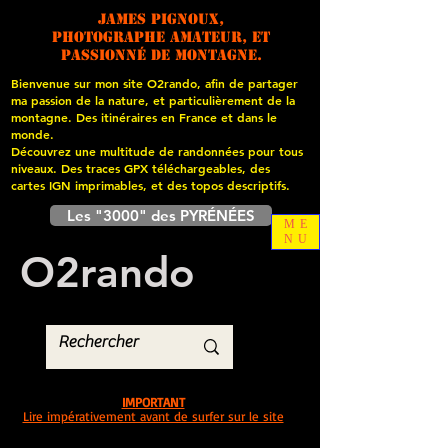
James PIGNOUX,
photographe amateur, et
passionné de montagne.
Bienvenue sur mon site O2rando, afin de partager
ma passion de la nature, et particulièrement de la
montagne. Des itinéraires en France et dans le
monde.
Découvrez une multitude de randonnées pour tous
niveaux. Des traces GPX téléchargeables, des
cartes
IGN imprimables, et des topos descriptifs.
Les "3000" des PYRÉNÉES
ME
NU
O
2
rando
IMPORTANT
Lire impérativement avant de surfer sur le site